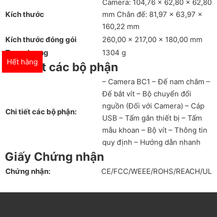
Camera: 104,76 x 62,80 x 62,80
Kích thước
mm Chân đế: 81,97 x 63,97 x
160,22 mm
Kích thước đóng gói
260,00 x 217,00 x 180,00 mm
Trọng lượng
1304 g
Hết hàng
Chi tiết các bộ phận
– Camera BC1 – Đế nam châm –
Đế bắt vít – Bộ chuyển đổi
nguồn (Đối với Camera) – Cáp
Chi tiết các bộ phận:
USB – Tấm gắn thiết bị – Tấm
mẫu khoan – Bộ vít – Thông tin
quy định – Hướng dẫn nhanh
Giấy Chứng nhận
Chứng nhận:
CE/FCC/WEEE/ROHS/REACH/UL