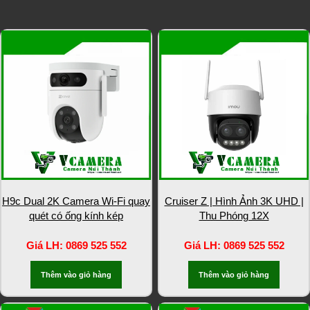
SẢN PHẨM LIÊN QUAN
H9c Dual 2K Camera Wi-Fi quay
Cruiser Z | Hình Ảnh 3K UHD |
quét có ống kính kép
Thu Phóng 12X
Giá LH: 0869 525 552
Giá LH: 0869 525 552
Thêm vào giỏ hàng
Thêm vào giỏ hàng