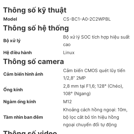
Thông số kỹ thuật
Model
CS-BC1-A0-2C2WPBL
Thông số hệ thống
Bộ xử lý SOC tích hợp hiệu suất
Bộ xử lý
cao
Hệ điều hành
Linux
Thông số camera
Cảm biến CMOS quét lũy tiến
Cảm biến hình ảnh
1/2,8” 2MP
2,8 mm tại F1,6; 128° (Chéo),
Ống kính
108° (Ngang)
Ngàm ống kính
M12
Khoảng cách hồng ngoại: 10m,
Tầm nhìn ban đêm
bộ lọc cắt bỏ tín hiệu hồng
ngoại chuyển đổi tự động
Thông số video