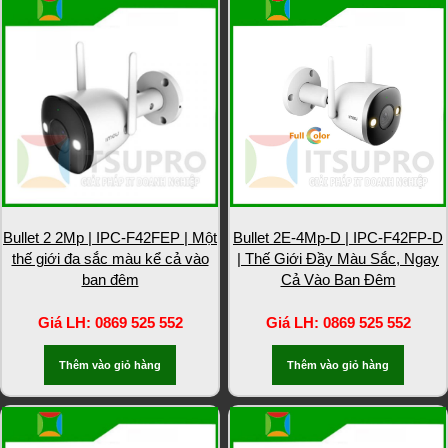
Bullet 2 2Mp | IPC-F42FEP | Một
Bullet 2E-4Mp-D | IPC-F42FP-D
thế giới đa sắc màu kể cả vào
| Thế Giới Đầy Màu Sắc, Ngay
ban đêm
Cả Vào Ban Đêm
Giá LH: 0869 525 552
Giá LH: 0869 525 552
Thêm vào giỏ hàng
Thêm vào giỏ hàng