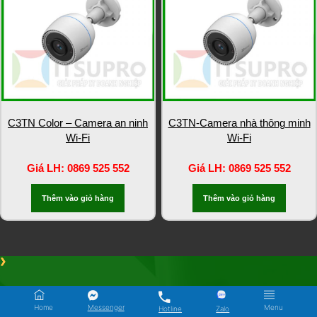
C3TN Color – Camera an ninh
C3TN-Camera nhà thông minh
Wi-Fi
Wi-Fi
Giá LH: 0869 525 552
Giá LH: 0869 525 552
Thêm vào giỏ hàng
Thêm vào giỏ hàng
TRỢ GIÚP MUA HÀNG
CHÍNH SÁCH & QUY ĐỊNH
Home
Messenger
Menu
Hotline
Zalo