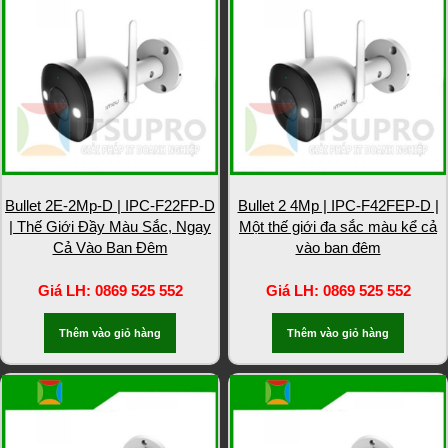
Bullet 2E-2Mp-D | IPC-F22FP-D
Bullet 2 4Mp | IPC-F42FEP-D |
| Thế Giới Đầy Màu Sắc, Ngay
Một thế giới đa sắc màu kể cả
Cả Vào Ban Đêm
vào ban đêm
Giá LH: 0869 525 552
Giá LH: 0869 525 552
Thêm vào giỏ hàng
Thêm vào giỏ hàng