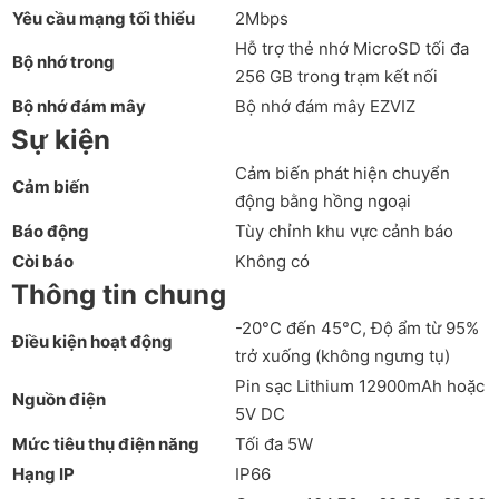
Yêu cầu mạng tối thiểu
2Mbps
Hỗ trợ thẻ nhớ MicroSD tối đa
Bộ nhớ trong
256 GB trong trạm kết nối
Bộ nhớ đám mây
Bộ nhớ đám mây EZVIZ
Sự kiện
Cảm biến phát hiện chuyển
Cảm biến
động bằng hồng ngoại
Báo động
Tùy chỉnh khu vực cảnh báo
Còi báo
Không có
Thông tin chung
-20°C đến 45°C, Độ ẩm từ 95%
Điều kiện hoạt động
trở xuống (không ngưng tụ)
Pin sạc Lithium 12900mAh hoặc
Nguồn điện
5V DC
Mức tiêu thụ điện năng
Tối đa 5W
Hạng IP
IP66