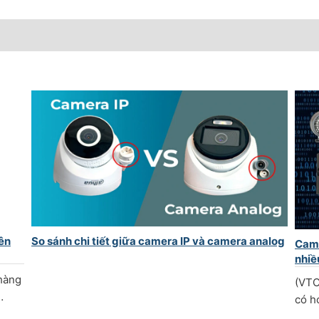
ên
So sánh chi tiết giữa camera IP và camera analog
Came
nhiề
hàng
(VTC
…
có h