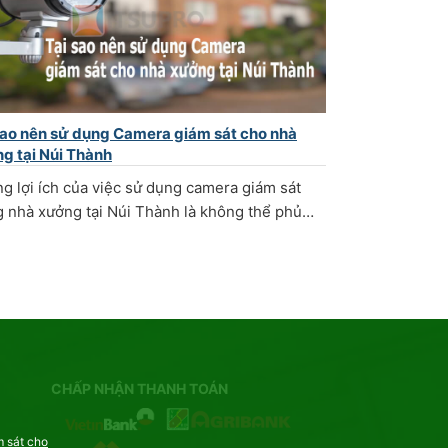
sao nên sử dụng Camera giám sát cho nhà
g tại Núi Thành
g lợi ích của việc sử dụng camera giám sát
g nhà xưởng tại Núi Thành là không thể phủ…
CHẤP NHẬN THANH TOÁN
m sát cho