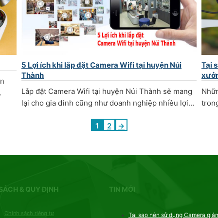
5 Lợi ích khi lắp đặt Camera Wifi tại huyện Núi
Tại 
Thành
xưởn
ản
Lắp đặt Camera Wifi tại huyện Núi Thành sẽ mang
Nhữn
…
lại cho gia đình cũng như doanh nghiệp nhiều lợi…
tron
1
2
→
SÁCH & QUY ĐỊNH
TIN MỚI
Chính sách riêng tư
Tại sao nên sử dụng Camera giá