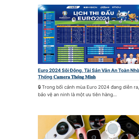
Euro 2024 Sôi Động, Tài Sản Vẫn An Toàn Nh
Thống 𝐂𝐚𝐦𝐞𝐫𝐚 𝐓𝐡𝐨̂𝐧𝐠 𝐌𝐢𝐧𝐡
🔒 Trong bối cảnh mùa Euro 2024 đang diễn ra,
bảo vệ an ninh là một ưu tiên hàng…