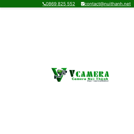
0869 825 552
contact@nuithanh.net