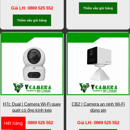
Giá LH: 0869 525 552
Thêm vào giỏ hàng
Thêm vào giỏ hàng
H7c Dual | Camera Wi-Fi quay
CB2 | Camera an ninh Wi-Fi
quét có ống kính kép
dùng pin
Giá LH: 0869 525 552
Giá LH: 0869 525 552
Hết hàng