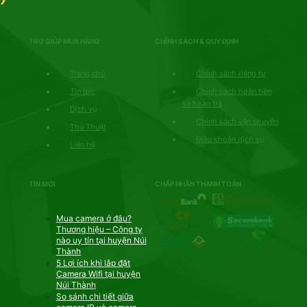
TRỢ GIÚP MUA HÀNG
CHÍNH SÁCH & QUY ĐỊNH
Trang chủ
Chính sách riêng tư
Tin tức
Chính sách hoàn tiền
và hoàn trả
Dịch vụ
Chính sách vận chuyển
Thủ Thuật
Điều khoản dịch vụ
Liên hệ
TIN MỚI
CHẤP NHẬN THANH TOÁN
Mua camera ở đâu?
Thương hiệu – Công ty
nào uy tín tại huyện Núi
Thành
5 Lợi ích khi lắp đặt
Camera Wifi tại huyện
Núi Thành
So sánh chi tiết giữa