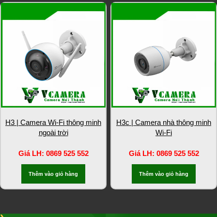
H3 | Camera Wi-Fi thông minh
H3c | Camera nhà thông minh
ngoài trời
Wi-Fi
Giá LH: 0869 525 552
Giá LH: 0869 525 552
Thêm vào giỏ hàng
Thêm vào giỏ hàng