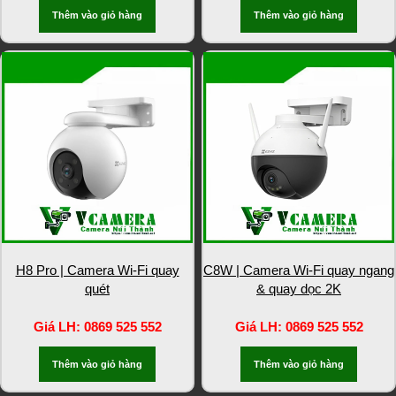
Thêm vào giỏ hàng
Thêm vào giỏ hàng
H8 Pro | Camera Wi-Fi quay
C8W | Camera Wi-Fi quay ngang
quét
& quay dọc 2K
Giá LH: 0869 525 552
Giá LH: 0869 525 552
Thêm vào giỏ hàng
Thêm vào giỏ hàng