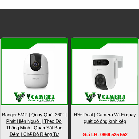
SẢN PHẨM LIÊN QUAN
Ranger 5MP | Quay Quét 360° |
H9c Dual | Camera Wi-Fi quay
Phát Hiện Người | Theo Dõi
quét có ống kính kép
Thông Minh | Quan Sát Ban
Đêm | Chế Độ Riêng Tư
Giá LH: 0869 525 552