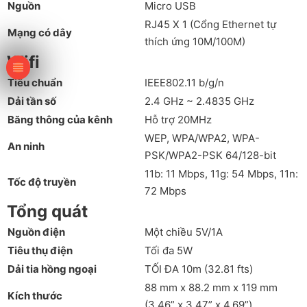
Nguồn
Micro USB
RJ45 X 1 (Cổng Ethernet tự
Mạng có dây
thích ứng 10M/100M)
Wifi
Tiêu chuẩn
IEEE802.11 b/g/n
Dải tần số
2.4 GHz ~ 2.4835 GHz
Băng thông của kênh
Hỗ trợ 20MHz
WEP, WPA/WPA2, WPA-
An ninh
PSK/WPA2-PSK 64/128-bit
11b: 11 Mbps, 11g: 54 Mbps, 11n:
Tốc độ truyền
72 Mbps
Tổng quát
Nguồn điện
Một chiều 5V/1A
Tiêu thụ điện
Tối đa 5W
Dải tia hồng ngoại
TỐI ĐA 10m (32.81 fts)
88 mm x 88.2 mm x 119 mm
Kích thước
(3.46” x 3.47” x 4.69”)