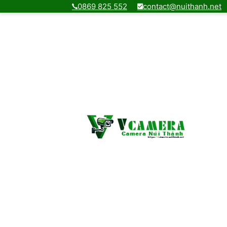
0869 825 552
contact@nuithanh.net