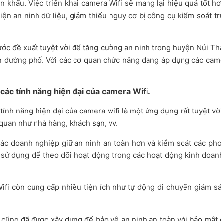
 khẩu. Việc triển khai camera Wifi sẽ mang lại hiệu quả tốt h
 thiện an ninh dữ liệu, giảm thiểu nguy cơ bị công cụ kiểm so
bước đề xuất tuyệt vời để tăng cường an ninh trong huyện Núi T
n đường phố. Với các cơ quan chức năng đang áp dụng các came
các tính năng hiện đại của camera Wifi.
ính năng hiện đại của camera wifi là một ứng dụng rất tuyệt vời.
quan như nhà hàng, khách sạn, vv.
các doanh nghiệp giữ an ninh an toàn hơn và kiểm soát các ph
sử dụng để theo dõi hoạt động trong các hoạt động kinh doanh, 
ifi còn cung cấp nhiều tiện ích như tự động di chuyển giám sát
cũng đã được xây dựng để bảo vệ an ninh an toàn với bảo mật c