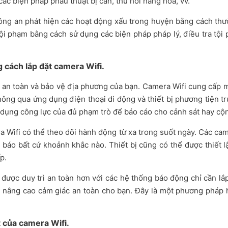
các biện pháp phẫu thuật bị can, thu hồi hàng hóa, vv.
ông an phát hiện các hoạt động xấu trong huyện bằng cách thư
g tội phạm bằng cách sử dụng các biện pháp pháp lý, điều tra t
 cách lắp đặt camera Wifi.
o an toàn và bảo vệ địa phương của bạn. Camera Wifi cung cấp 
thông qua ứng dụng điện thoại di động và thiết bị phương tiện 
sử dụng công lực của đủ phạm trò để báo cáo cho cảnh sát hay cộ
 Wifi có thể theo dõi hành động từ xa trong suốt ngày. Các camer
 báo bất cứ khoảnh khắc nào. Thiết bị cũng có thể được thiết l
p.
được duy trì an toàn hơn với các hệ thống báo động chỉ cần lắ
 nâng cao cảm giác an toàn cho bạn. Đây là một phương pháp h
t của camera Wifi.