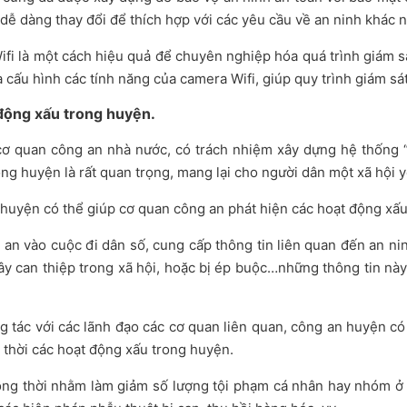
 dễ dàng thay đổi để thích hợp với các yêu cầu về an ninh khác 
ifi là một cách hiệu quả để chuyên nghiệp hóa quá trình giám 
và cấu hình các tính năng của camera Wifi, giúp quy trình giám sá
động xấu trong huyện.
cơ quan công an nhà nước, có trách nhiệm xây dựng hệ thống “a
ong huyện là rất quan trọng, mang lại cho người dân một xã hội 
 huyện có thể giúp cơ quan công an phát hiện các hoạt động xấ
 an vào cuộc đi dân số, cung cấp thông tin liên quan đến an ni
ây can thiệp trong xã hội, hoặc bị ép buộc…những thông tin nà
g tác với các lãnh đạo các cơ quan liên quan, công an huyện c
p thời các hoạt động xấu trong huyện.
ồng thời nhằm làm giảm số lượng tội phạm cá nhân hay nhóm ở 