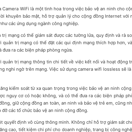
a Camera WiFi là một tinh hoa trong việc bảo vệ an ninh cho 
 lời khuyên bảo mật, hỗ trợ quản lý cho cộng đồng Internet v
 như các ứng dụng ngành công nghiệp.
 trị mạng có thể giám sát được các tường lửa, quy định và rà s
i quản trị mạng có thể đặt các qui định mạng thích hợp hơn, v
à đưa ra các biện pháp phòng ngừa.
quản trị mạng thông tin chi tiết về việc kết nối và hoạt động
ng nghi ngờ trên mạng. Việc sử dụng camera wifi lossless sẽ l
ng kiểm soát từ xa quan trọng trong việc bảo vệ an ninh cộng 
được nguy cơ có hoặc không, và có thể đưa ra các biện pháp p
 đồng, giữ cộng đồng an toàn, an ninh và bảo vệ trẻ em, cũng n
 đỡ các tổ chức bảo vệ an ninh cộng đồng.
t quyết định vô cùng thông minh. Không chỉ hỗ trợ giám sát cho
tăng cao, tiết kiệm chi phí cho doanh nghiệp, trang bị công nghệ 