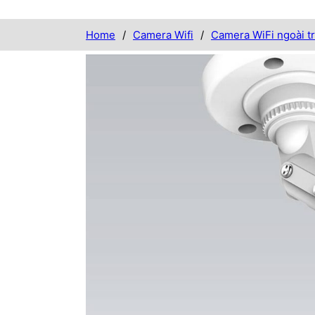
Home
/
Camera Wifi
/
Camera WiFi ngoài tr