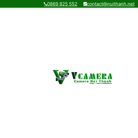
0869 825 552
contact@nuithanh.net