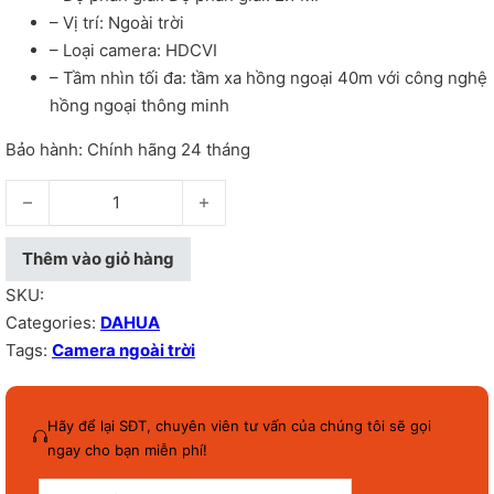
– Vị trí: Ngoài trời
– Loại camera: HDCVI
– Tầm nhìn tối đa: tầm xa hồng ngoại 40m với công nghệ
hồng ngoại thông minh
Bảo hành: Chính hãng 24 tháng
Camera ngoài trời HDCVI Dahua DH-HAC-HFW2231SP - số lư
Thêm vào giỏ hàng
SKU:
Categories:
DAHUA
Tags:
Camera ngoài trời
Hãy để lại SĐT, chuyên viên tư vấn của chúng tôi sẽ gọi
ngay cho bạn miễn phí!