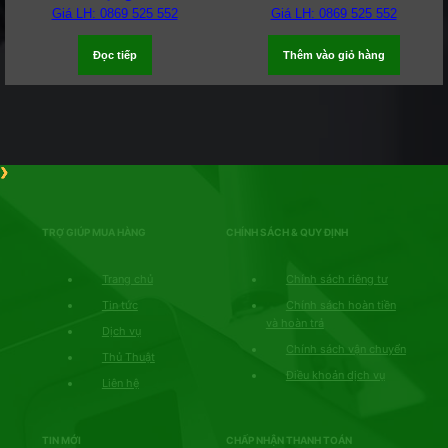
Giá LH: 0869 525 552
Giá LH: 0869 525 552
Đọc tiếp
Thêm vào giỏ hàng
TRỢ GIÚP MUA HÀNG
CHÍNH SÁCH & QUY ĐỊNH
Trang chủ
Chính sách riêng tư
Tin tức
Chính sách hoàn tiền
và hoàn trả
Dịch vụ
Chính sách vận chuyển
Thủ Thuật
Điều khoản dịch vụ
Liên hệ
TIN MỚI
CHẤP NHẬN THANH TOÁN