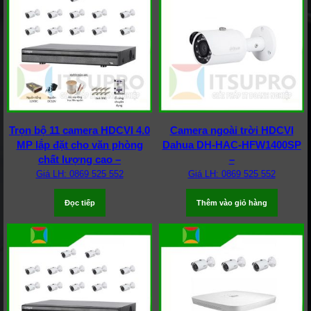
Trọn bộ 11 camera HDCVI 4.0
Camera ngoài trời HDCVI
MP lắp đặt cho văn phòng
Dahua DH-HAC-HFW1400SP
chất lượng cao –
–
Giá LH: 0869 525 552
Giá LH: 0869 525 552
Đọc tiếp
Thêm vào giỏ hàng