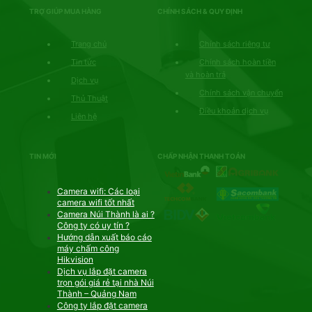
TRỢ GIÚP MUA HÀNG
CHÍNH SÁCH & QUY ĐỊNH
Trang chủ
Chính sách riêng tư
Tin tức
Chính sách hoàn tiền
và hoàn trả
Dịch vụ
Chính sách vận chuyển
Thủ Thuật
Điều khoản dịch vụ
Liên hệ
TIN MỚI
CHẤP NHẬN THANH TOÁN
Camera wifi: Các loại
camera wifi tốt nhất
Camera Núi Thành là ai ?
Công ty có uy tín ?
Hướng dẫn xuất báo cáo
máy chấm công
Hikvision
Dịch vụ lắp đặt camera
trọn gói giá rẻ tại nhà Núi
Thành – Quảng Nam
Công ty lắp đặt camera