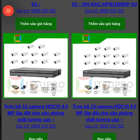
S3 –
S3 – DH-HAC-HFW1200DP-S3
Giá LH: 0869 525 552
Giá LH: 0869 525 552
Thêm vào giỏ hàng
Thêm vào giỏ hàng
Trọn bộ 12 camera HDCVI 4.0
Trọn bộ 13 camera HDCVI 4.0
MP lắp đặt cho văn phòng
MP lắp đặt cho văn phòng
chất lượng cao –
chất lượng cao –
Giá LH: 0869 525 552
Giá LH: 0869 525 552
Đọc tiếp
Đọc tiếp