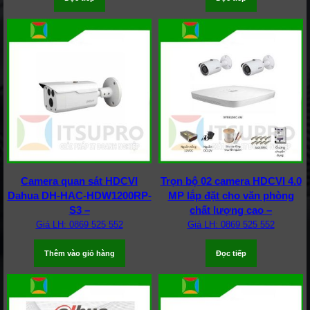
Camera quan sát HDCVI
Trọn bộ 02 camera HDCVI 4.0
Dahua DH-HAC-HDW1200RP-
MP lắp đặt cho văn phòng
S3 –
chất lượng cao –
Giá LH: 0869 525 552
Giá LH: 0869 525 552
Thêm vào giỏ hàng
Đọc tiếp