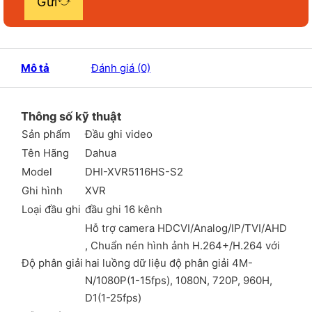
Gửi
Mô tả
Đánh giá (0)
Thông số kỹ thuật
Sản phẩm
Đầu ghi video
Tên Hãng
Dahua
Model
DHI-XVR5116HS-S2
Ghi hình
XVR
Loại đầu ghi
đầu ghi 16 kênh
Hỗ trợ camera HDCVI/Analog/IP/TVI/AHD
, Chuẩn nén hình ảnh H.264+/H.264 với
Độ phân giải
hai luồng dữ liệu độ phân giải 4M-
N/1080P(1-15fps), 1080N, 720P, 960H,
D1(1-25fps)