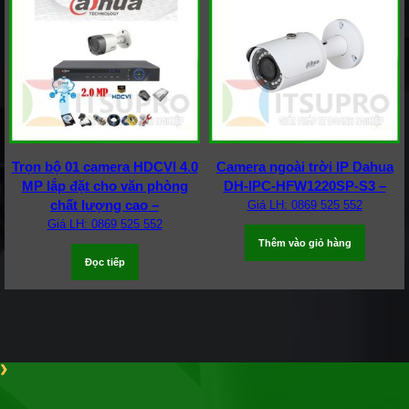
Trọn bộ 01 camera HDCVI 4.0
Camera ngoài trời IP Dahua
MP lắp đặt cho văn phòng
DH-IPC-HFW1220SP-S3 –
chất lượng cao –
Giá LH: 0869 525 552
Giá LH: 0869 525 552
Thêm vào giỏ hàng
Đọc tiếp