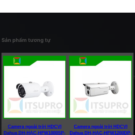
Sản phẩm tương tự
Camera ngoài trời HDCVI
Camera ngoài trời HDCVI
Dahua DH-HAC-HFW1000SP-
Dahua DH-HAC-HFW1200DP-