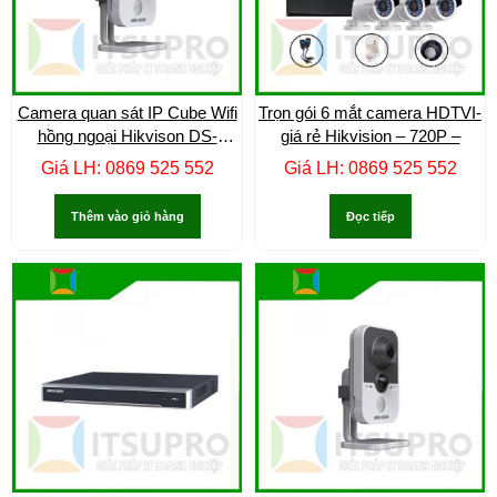
Camera quan sát IP Cube Wifi
Trọn gói 6 mắt camera HDTVI-
hồng ngoại Hikvison DS-
giá rẻ Hikvision – 720P –
2CD2420F-IW –
Giá LH: 0869 525 552
Giá LH: 0869 525 552
Thêm vào giỏ hàng
Đọc tiếp