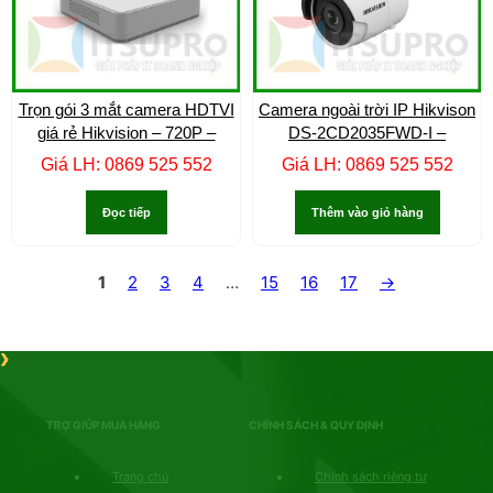
Trọn gói 3 mắt camera HDTVI
Camera ngoài trời IP Hikvison
giá rẻ Hikvision – 720P –
DS-2CD2035FWD-I –
Giá LH: 0869 525 552
Giá LH: 0869 525 552
Đọc tiếp
Thêm vào giỏ hàng
1
2
3
4
…
15
16
17
→
TRỢ GIÚP MUA HÀNG
CHÍNH SÁCH & QUY ĐỊNH
Trang chủ
Chính sách riêng tư