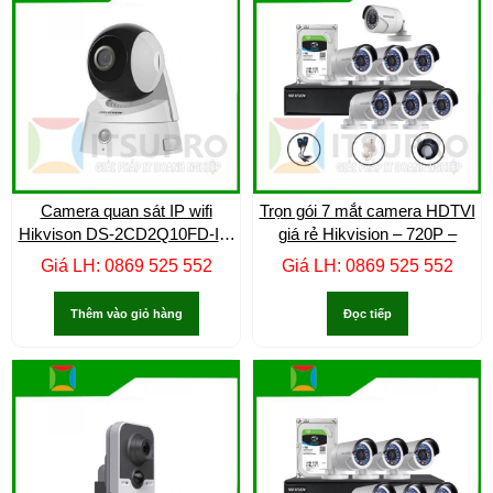
Camera quan sát IP wifi
Trọn gói 7 mắt camera HDTVI
Hikvison DS-2CD2Q10FD-IW
giá rẻ Hikvision – 720P –
–
Giá LH: 0869 525 552
Giá LH: 0869 525 552
Thêm vào giỏ hàng
Đọc tiếp