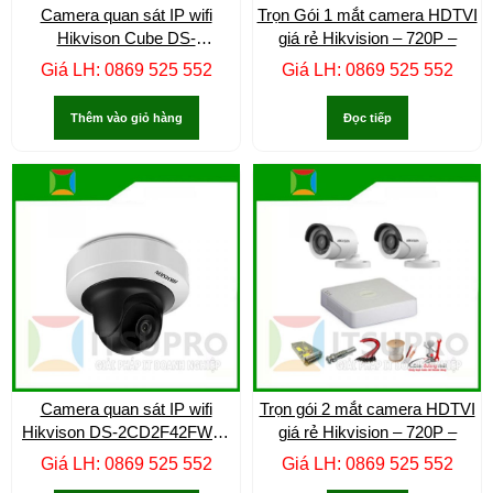
Camera quan sát IP wifi
Trọn Gói 1 mắt camera HDTVI
Hikvison Cube DS-
giá rẻ Hikvision – 720P –
2CD2442FWD-IW –
Giá LH: 0869 525 552
Giá LH: 0869 525 552
Thêm vào giỏ hàng
Đọc tiếp
Camera quan sát IP wifi
Trọn gói 2 mắt camera HDTVI
Hikvison DS-2CD2F42FWD-
giá rẻ Hikvision – 720P –
IWS –
Giá LH: 0869 525 552
Giá LH: 0869 525 552