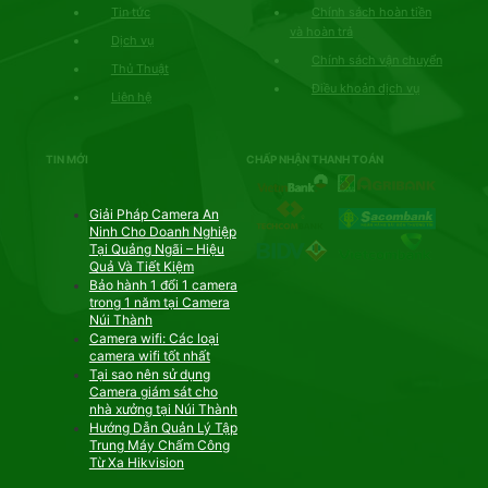
Tin tức
Chính sách hoàn tiền
và hoàn trả
Dịch vụ
Chính sách vận chuyển
Thủ Thuật
Điều khoản dịch vụ
Liên hệ
TIN MỚI
CHẤP NHẬN THANH TOÁN
Giải Pháp Camera An
Ninh Cho Doanh Nghiệp
Tại Quảng Ngãi – Hiệu
Quả Và Tiết Kiệm
Bảo hành 1 đổi 1 camera
trong 1 năm tại Camera
Núi Thành
Camera wifi: Các loại
camera wifi tốt nhất
Tại sao nên sử dụng
Camera giám sát cho
nhà xưởng tại Núi Thành
Hướng Dẫn Quản Lý Tập
Trung Máy Chấm Công
Từ Xa Hikvision