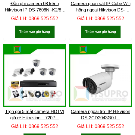
Đầu ghi camera 08 kênh
Camera quan sát IP Cube Wifi
Hikvison IP DS-7608NI-K2/8P
hồng ngoại Hikvison DS-
–
2CD2410F-IW –
Giá LH: 0869 525 552
Giá LH: 0869 525 552
Thêm vào giỏ hàng
Thêm vào giỏ hàng
Trọn gói 5 mắt camera HDTVI
Camera ngoài trời IP Hikvison
giá rẻ Hikvision – 720P –
DS-2CD2043G0-I –
Giá LH: 0869 525 552
Giá LH: 0869 525 552