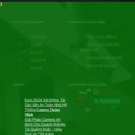
TRỢ GIÚP MUA HÀNG
CHÍNH SÁCH & QUY ĐỊNH
Trang chủ
Chính sách riêng tư
Tin tức
Chính sách hoàn tiền
và hoàn trả
Dịch vụ
Chính sách vận chuyển
Thủ Thuật
Điều khoản dịch vụ
Liên hệ
TIN MỚI
CHẤP NHẬN THANH TOÁN
Euro 2024 Sôi Động, Tài
Sản Vẫn An Toàn Nhờ Hệ
Thống 𝐂𝐚𝐦𝐞𝐫𝐚 𝐓𝐡𝐨̂𝐧𝐠
𝐌𝐢𝐧𝐡
Giải Pháp Camera An
Ninh Cho Doanh Nghiệp
Tại Quảng Ngãi – Hiệu
Quả Và Tiết Kiệm