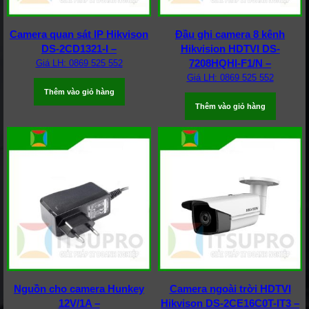
Camera quan sát IP Hikvison
Đầu ghi camera 8 kênh
DS-2CD1321-I –
Hikvision HDTVI DS-
7208HQHI-F1/N –
Giá LH: 0869 525 552
Giá LH: 0869 525 552
Thêm vào giỏ hàng
Thêm vào giỏ hàng
Nguồn cho camera Hunkey
Camera ngoài trời HDTVI
12V/1A –
Hikvison DS-2CE16C0T-IT3 –