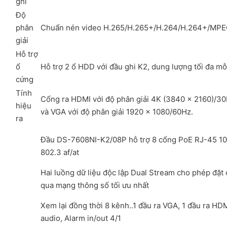
ghi
Độ
phân
Chuẩn nén video H.265/H.265+/H.264/H.264+/MP
giải
Hỗ trợ
ổ
Hỗ trợ 2 ổ HDD với đầu ghi K2, dung lượng tối đa m
cứng
Tính
Cổng ra HDMI với độ phân giải 4K (3840 × 2160)/3
hiệu
và VGA với độ phân giải 1920 × 1080/60Hz.
ra
Đầu DS-7608NI-K2/08P hỗ trợ 8 cổng PoE RJ-45 10
802.3 af/at
Hai luồng dữ liệu độc lập Dual Stream cho phép đặt 
qua mạng thông số tối ưu nhất
Xem lại đồng thời 8 kênh..1 đầu ra VGA, 1 đầu ra HDM
audio, Alarm in/out 4/1