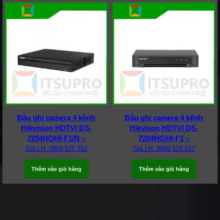
Đầu ghi camera 4 kênh
Đầu ghi camera 4 kênh
Hikvision HDTVI DS-
Hikvison HDTVI DS-
7204HQHI-F1/N –
7204HGHI-F1 –
Giá LH: 0869 525 552
Giá LH: 0869 525 552
Thêm vào giỏ hàng
Thêm vào giỏ hàng