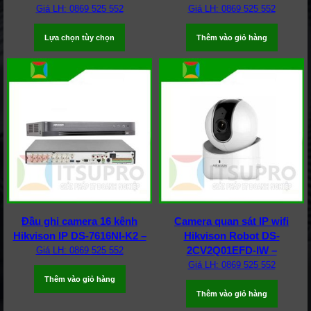
Giá LH: 0869 525 552
Giá LH: 0869 525 552
Sản phẩm này có nhiều biến thể. Các tùy chọn có thể 
Lựa chọn tùy chọn
Thêm vào giỏ hàng
Đầu ghi camera 16 kênh
Camera quan sát IP wifi
Hikvison IP DS-7616NI-K2 –
Hikvison Robot DS-
2CV2Q01EFD-IW –
Giá LH: 0869 525 552
Giá LH: 0869 525 552
Thêm vào giỏ hàng
Thêm vào giỏ hàng