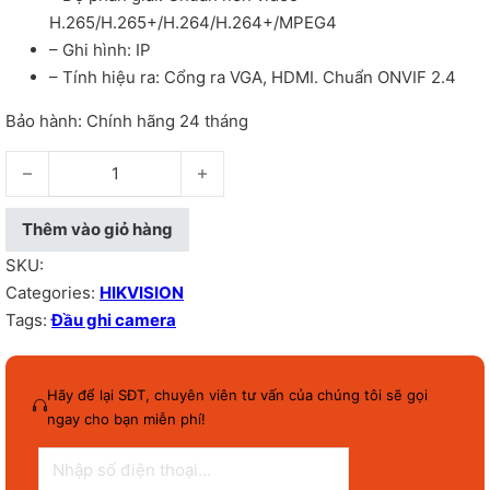
H.265/H.265+/H.264/H.264+/MPEG4
– Ghi hình: IP
– Tính hiệu ra: Cổng ra VGA, HDMI. Chuẩn ONVIF 2.4
Bảo hành: Chính hãng 24 tháng
Đầu ghi camera 08 kênh Hikvison IP DS-7608NI-K2/8P - số lư
Thêm vào giỏ hàng
SKU:
Categories:
HIKVISION
Tags:
Đầu ghi camera
Hãy để lại SĐT, chuyên viên tư vấn của chúng tôi sẽ gọi
ngay cho bạn miễn phí!