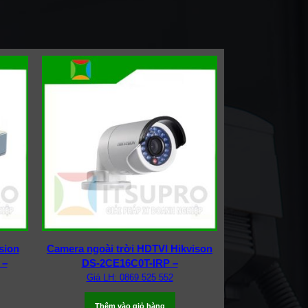
sion
Camera ngoài trời HDTVI Hikvison
 –
DS-2CE16C0T-IRP –
Giá LH: 0869 525 552
Thêm vào giỏ hàng