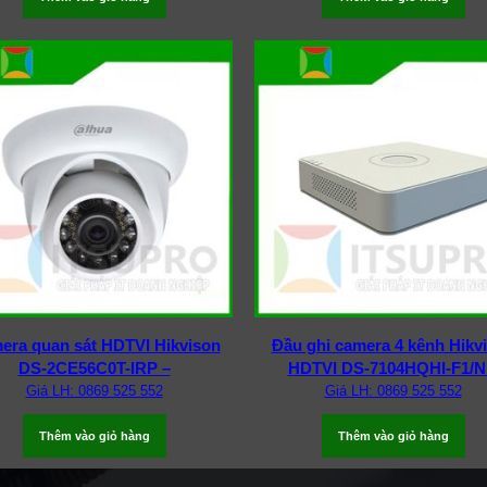
era quan sát HDTVI Hikvison
Đầu ghi camera 4 kênh Hikv
DS-2CE56C0T-IRP –
HDTVI DS-7104HQHI-F1/N
Giá LH: 0869 525 552
Giá LH: 0869 525 552
Thêm vào giỏ hàng
Thêm vào giỏ hàng