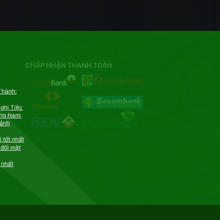
CHẤP NHẬN THANH TOÁN
Thành:
ghị Tiệc
ảng Nam:
oảnh
 tốt nhất
 đổi mật
 nhất