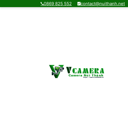
0869 825 552
contact@nuithanh.net