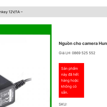
key 12V/1A –
Nguồn cho camera Hun
Giá LH: 0869 525 552
Sản phẩm
này đã hết
hàng hoặc
không có
sẵn.
SKU: