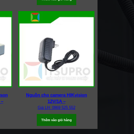
ison
Nguồn cho camera HIKvision
 –
12V/1A –
Giá LH: 0869 525 552
Thêm vào giỏ hàng