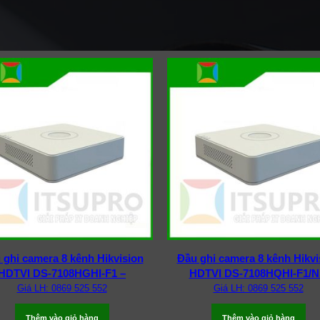
 ghi camera 8 kênh Hikvision
Đầu ghi camera 8 kênh Hikvi
HDTVI DS-7108HGHI-F1 –
HDTVI DS-7108HQHI-F1/N
Giá LH: 0869 525 552
Giá LH: 0869 525 552
Thêm vào giỏ hàng
Thêm vào giỏ hàng