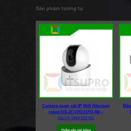
Sản phẩm tương tự
Camera quan sát IP Wifi Hikvison
Đầu
robot DS-2CV2Q21FD-IW –
Giá LH: 0869 525 552
Thêm vào giỏ hàng