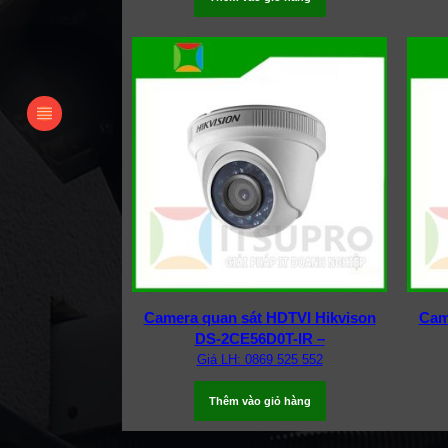
Camera quan sát HDTVI Hikvison
Cam
DS-2CE56D0T-IR –
Giá LH: 0869 525 552
Thêm vào giỏ hàng