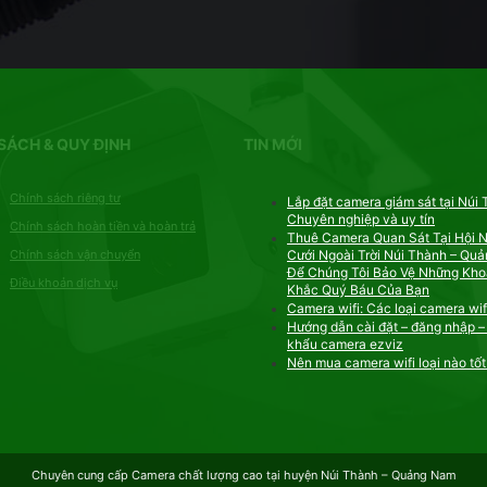
SÁCH & QUY ĐỊNH
TIN MỚI
Chính sách riêng tư
Lắp đặt camera giám sát tại Núi 
Chuyên nghiệp và uy tín
Chính sách hoàn tiền và hoàn trả
Thuê Camera Quan Sát Tại Hội N
Chính sách vận chuyển
Cưới Ngoài Trời Núi Thành – Qu
Để Chúng Tôi Bảo Vệ Những Kh
Điều khoản dịch vụ
Khắc Quý Báu Của Bạn
Camera wifi: Các loại camera wifi
Hướng dẫn cài đặt – đăng nhập –
khẩu camera ezviz
Nên mua camera wifi loại nào tốt
Chuyên cung cấp Camera chất lượng cao tại huyện Núi Thành – Quảng Nam