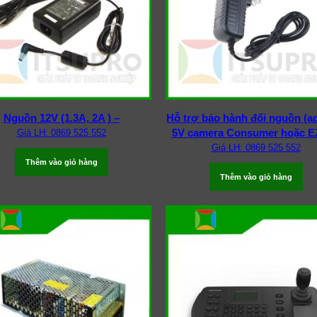
Nguồn 12V (1.3A, 2A ) –
Hỗ trợ bảo hành đổi nguồn (a
5V camera Consumer hoặc E
Giá LH: 0869 525 552
Giá LH: 0869 525 552
Thêm vào giỏ hàng
Thêm vào giỏ hàng