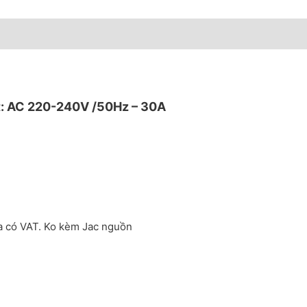
t: AC 220-240V /50Hz – 30A
a có VAT. Ko kèm Jac nguồn
 220-240V /50Hz - 30A số lượng