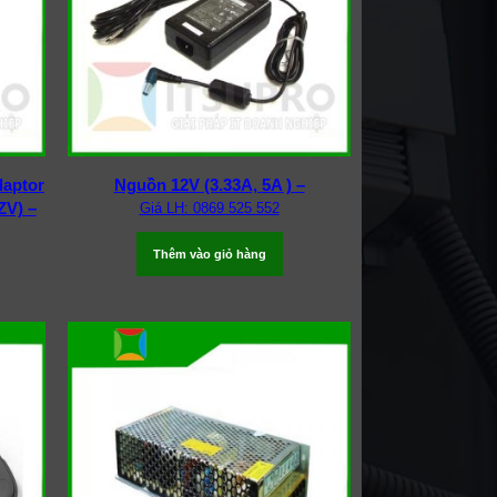
daptor
Nguồn 12V (3.33A, 5A ) –
ZV) –
Giá LH: 0869 525 552
Thêm vào giỏ hàng