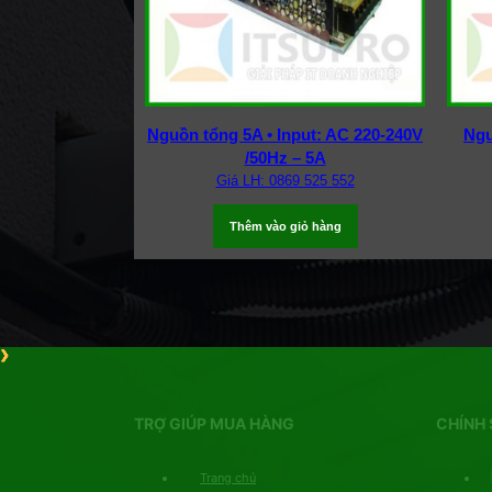
Nguồn tổng 5A • Input: AC 220-240V
Ngu
/50Hz – 5A
Giá LH: 0869 525 552
Thêm vào giỏ hàng
TRỢ GIÚP MUA HÀNG
CHÍNH 
Trang chủ