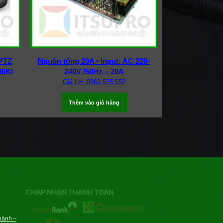
 PTZ
Nguồn tổng 20A • Input: AC 220-
06KI
240V /50Hz – 20A
Giá LH: 0869 525 552
Thêm vào giỏ hàng
CHẤP NHẬN THANH TOÁN
hành –