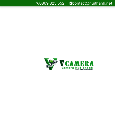
0869 825 552
contact@nuithanh.net