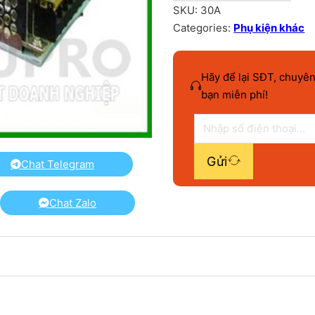
SKU:
30A
Categories:
Phụ kiện khác
Hãy để lại SĐT, chuyên
bạn miễn phí!
Gửi
Chat Telegram
Chat Zalo