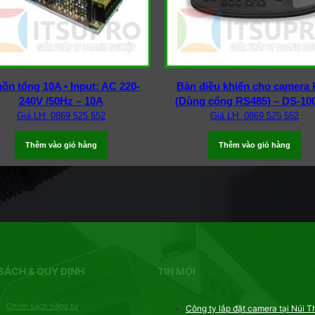
ồn tổng 10A • Input: AC 220-
Bàn điều khiển cho camera
240V /50Hz – 10A
(Dùng cổng RS485) – DS-10
Giá LH: 0869 525 552
Giá LH: 0869 525 552
Thêm vào giỏ hàng
Thêm vào giỏ hàng
SÁCH & QUY ĐỊNH
TIN MỚI
Chính sách riêng tư
Công ty lắp đặt camera tại Núi T