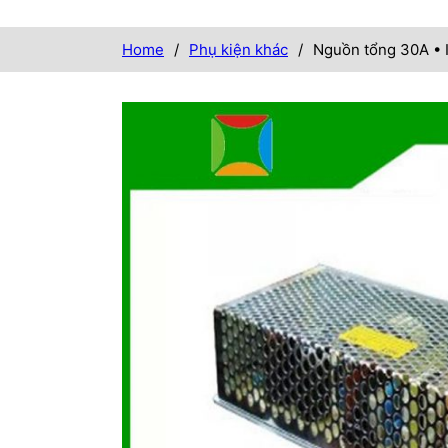
Home
/
Phụ kiện khác
/
Nguồn tổng 30A • 