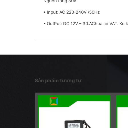
Nguồn tổng 30A
• Input: AC 220-240V /50Hz
• OutPut: DC 12V – 30.AChưa có VAT. Ko
Sản phẩm tương tự