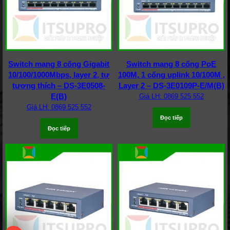
Switch mạng 8 cổng Gigabit
Switch mạng 8 cổng PoE
10/100/1000Mbps, layer 2, tự
100M, 1 cổng uplink 10/100M ,
tương thích – DS-3E0508-
Layer 2 – DS-3E0109P-E/M(B)
E(B)
Giá LH: 0869 525 552
Giá LH: 0869 525 552
Đọc tiếp
Đọc tiếp