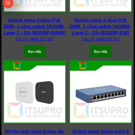
Switch mạng 4 cổng PoE
Switch mạng 4 cổng PoE
100M, 1 cổng uplink 10/100M ,
100M, 1 cổng uplink 10/100M ,
Layer 2 – DS-3E0105P-E/M(B)
Layer 2 – DS-3E0105P-E(B)
Giá LH: 0869 525 552
Giá LH: 0869 525 552
Đọc tiếp
Đọc tiếp
Bộ thu phát sóng không dây
Switch mạng thông minh 8