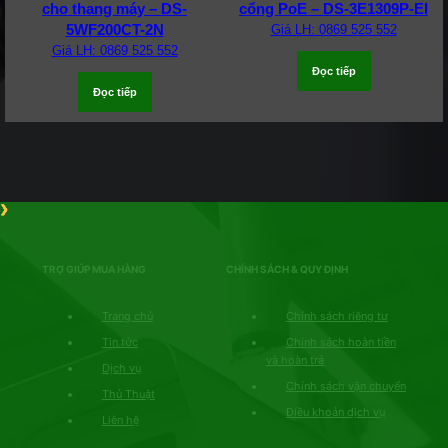
cho thang máy – DS-
cổng PoE – DS-3E1309P-EI
5WF200CT-2N
Giá LH: 0869 525 552
Giá LH: 0869 525 552
Đọc tiếp
Đọc tiếp
TRỢ GIÚP MUA HÀNG
CHÍNH SÁCH & QUY ĐỊNH
Trang chủ
Chính sách riêng tư
Tin tức
Chính sách hoàn tiền
và hoàn trả
Dịch vụ
Chính sách vận chuyển
Thủ Thuật
Điều khoản dịch vụ
Liên hệ