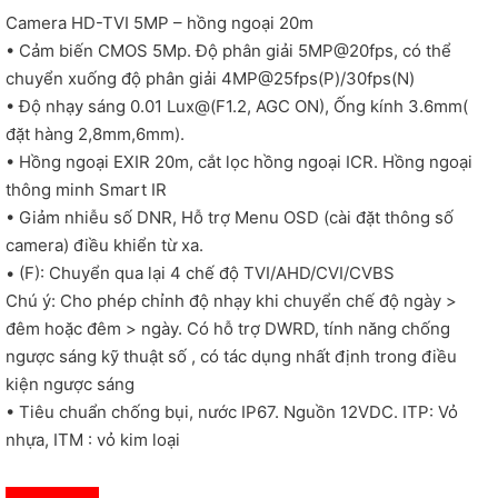
Camera HD-TVI 5MP – hồng ngoại 20m
• Cảm biến CMOS 5Mp. Độ phân giải 5MP@20fps, có thể
chuyển xuống độ phân giải 4MP@25fps(P)/30fps(N)
• Độ nhạy sáng 0.01 Lux@(F1.2, AGC ON), Ống kính 3.6mm(
đặt hàng 2,8mm,6mm).
• Hồng ngoại EXIR 20m, cắt lọc hồng ngoại ICR. Hồng ngoại
thông minh Smart IR
• Giảm nhiễu số DNR, Hỗ trợ Menu OSD (cài đặt thông số
camera) điều khiển từ xa.
• (F): Chuyển qua lại 4 chế độ TVI/AHD/CVI/CVBS
Chú ý: Cho phép chỉnh độ nhạy khi chuyển chế độ ngày >
đêm hoặc đêm > ngày. Có hỗ trợ DWRD, tính năng chống
ngược sáng kỹ thuật số , có tác dụng nhất định trong điều
kiện ngược sáng
• Tiêu chuẩn chống bụi, nước IP67. Nguồn 12VDC. ITP: Vỏ
nhựa, ITM : vỏ kim loại