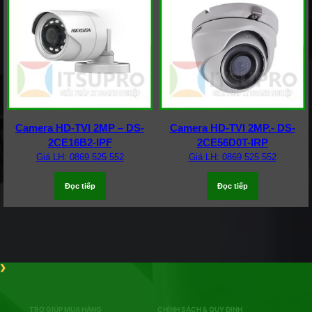
Camera HD-TVI 2MP – DS-
Camera HD-TVI 2MP.- DS-
2CE16B2-IPF
2CE56D0T-IRP
Giá LH: 0869 525 552
Giá LH: 0869 525 552
Đọc tiếp
Đọc tiếp
TRỢ GIÚP MUA HÀNG
CHÍNH SÁCH & QUY ĐỊNH