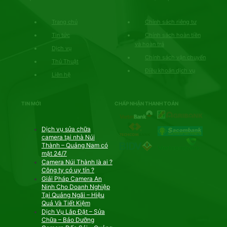
Trang chủ
Chính sách riêng tư
Tin tức
Chính sách hoàn tiền
và hoàn trả
Dịch vụ
Chính sách vận chuyển
Thủ Thuật
Điều khoản dịch vụ
Liên hệ
TIN MỚI
CHẤP NHẬN THANH TOÁN
Dịch vụ sửa chữa
camera tại nhà Núi
Thành – Quảng Nam có
mặt 24/7
Camera Núi Thành là ai ?
Công ty có uy tín ?
Giải Pháp Camera An
Ninh Cho Doanh Nghiệp
Tại Quảng Ngãi – Hiệu
Quả Và Tiết Kiệm
Dịch Vụ Lắp Đặt – Sửa
Chữa – Bảo Dưỡng