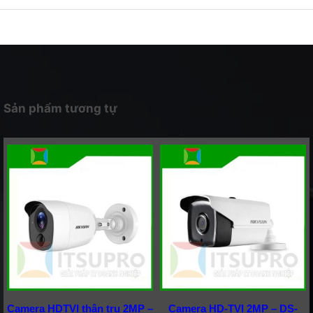
Sản phẩm tương tự
Camera HDTVI thân trụ 2MP –
Camera HD-TVI 2MP – DS-