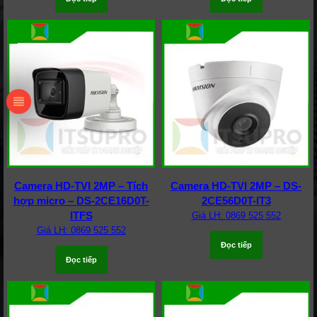
Camera HD-TVI 2MP – Tích
Camera HD-TVI 2MP – DS-
hợp micro – DS-2CE16D0T-
2CE56D0T-IT3
ITFS
Giá LH: 0869 525 552
Giá LH: 0869 525 552
Đọc tiếp
Đọc tiếp