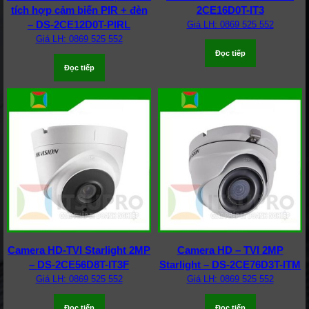
tích hợp cảm biến PIR + đèn
2CE16D0T-IT3
– DS-2CE12D0T-PIRL
Giá LH: 0869 525 552
Giá LH: 0869 525 552
Đọc tiếp
Đọc tiếp
Camera HD-TVI Starlight 2MP
Camera HD – TVI 2MP
– DS-2CE56D8T-IT3F
Starlight – DS-2CE76D3T-ITM
Giá LH: 0869 525 552
Giá LH: 0869 525 552
Đọc tiếp
Đọc tiếp