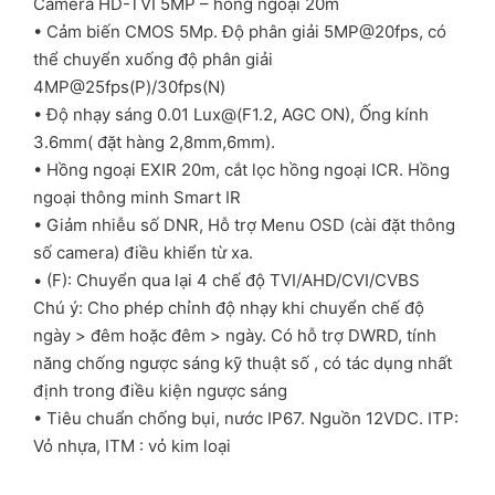
Camera HD-TVI 5MP – hồng ngoại 20m
• Cảm biến CMOS 5Mp. Độ phân giải 5MP@20fps, có
thể chuyển xuống độ phân giải
4MP@25fps(P)/30fps(N)
• Độ nhạy sáng 0.01 Lux@(F1.2, AGC ON), Ống kính
3.6mm( đặt hàng 2,8mm,6mm).
• Hồng ngoại EXIR 20m, cắt lọc hồng ngoại ICR. Hồng
ngoại thông minh Smart IR
• Giảm nhiễu số DNR, Hỗ trợ Menu OSD (cài đặt thông
số camera) điều khiển từ xa.
• (F): Chuyển qua lại 4 chế độ TVI/AHD/CVI/CVBS
Chú ý: Cho phép chỉnh độ nhạy khi chuyển chế độ
ngày > đêm hoặc đêm > ngày. Có hỗ trợ DWRD, tính
năng chống ngược sáng kỹ thuật số , có tác dụng nhất
định trong điều kiện ngược sáng
• Tiêu chuẩn chống bụi, nước IP67. Nguồn 12VDC. ITP:
Vỏ nhựa, ITM : vỏ kim loại