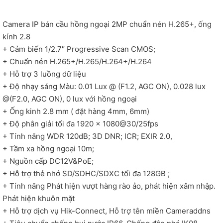
Camera IP bán cầu hồng ngoại 2MP chuẩn nén H.265+, ống
kính 2.8
+ Cảm biến 1/2.7″ Progressive Scan CMOS;
+ Chuẩn nén H.265+/H.265/H.264+/H.264
+ Hỗ trợ 3 luồng dữ liệu
+ Độ nhạy sáng Màu: 0.01 Lux @ (F1.2, AGC ON), 0.028 lux
@(F2.0, AGC ON), 0 lux với hồng ngoại
+ Ống kinh 2.8 mm ( đặt hàng 4mm, 6mm)
+ Độ phân giải tối đa 1920 × 1080@30/25fps
+ Tính năng WDR 120dB; 3D DNR; ICR; EXIR 2.0,
+ Tầm xa hồng ngoại 10m;
+ Nguồn cấp DC12V&PoE;
+ Hỗ trợ thẻ nhớ SD/SDHC/SDXC tối đa 128GB ;
+ Tính năng Phát hiện vượt hàng rào ảo, phát hiện xâm nhập.
Phát hiện khuôn mặt
+ Hỗ trợ dịch vụ Hik-Connect, Hỗ trợ tên miền Cameraddns