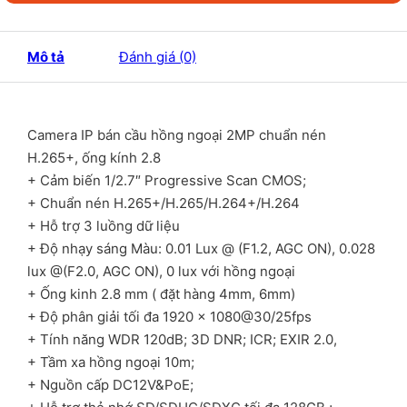
Mô tả
Đánh giá (0)
Camera IP bán cầu hồng ngoại 2MP chuẩn nén
H.265+, ống kính 2.8
+ Cảm biến 1/2.7″ Progressive Scan CMOS;
+ Chuẩn nén H.265+/H.265/H.264+/H.264
+ Hỗ trợ 3 luồng dữ liệu
+ Độ nhạy sáng Màu: 0.01 Lux @ (F1.2, AGC ON), 0.028
lux @(F2.0, AGC ON), 0 lux với hồng ngoại
+ Ống kinh 2.8 mm ( đặt hàng 4mm, 6mm)
+ Độ phân giải tối đa 1920 × 1080@30/25fps
+ Tính năng WDR 120dB; 3D DNR; ICR; EXIR 2.0,
+ Tầm xa hồng ngoại 10m;
+ Nguồn cấp DC12V&PoE;