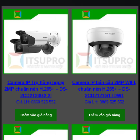
Camera IP Trụ hồng ngoại
Camera IP bán cầu 2MP WIFI,
2MP chuẩn nén H.265+ – DS-
chuẩn nén H.265+ – DS-
2CD2T23G2-2I
2CD2121G1-IDW1
Giá LH: 0869 525 552
Giá LH: 0869 525 552
Thêm vào giỏ hàng
Thêm vào giỏ hàng