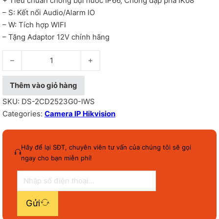
+ Tiêu chuẩn chống bụi nước IP66, Chống đập phá IK08
– S: Kết nối Audio/Alarm IO
– W: Tích hợp WIFI
– Tặng Adaptor 12V chính hãng
Camera IP bán cầu hồng ngoại 2MP chuẩn nén H.265+, ống k
Thêm vào giỏ hàng
SKU:
DS-2CD2523G0-IWS
Categories:
Camera IP Hikvision
Hãy để lại SĐT, chuyên viên tư vấn của chúng tôi sẽ gọi
ngay cho bạn miễn phí!
Gửi