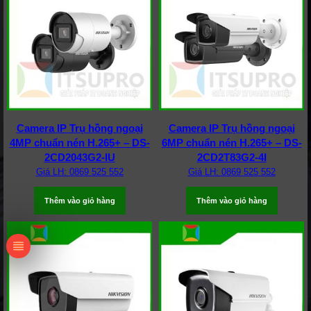
Camera IP Trụ hồng ngoại
Camera IP Trụ hồng ngoại
4MP chuẩn nén H.265+ – DS-
6MP chuẩn nén H.265+ – DS-
2CD2043G2-IU
2CD2T83G2-4I
Giá LH: 0869 525 552
Giá LH: 0869 525 552
Thêm vào giỏ hàng
Thêm vào giỏ hàng