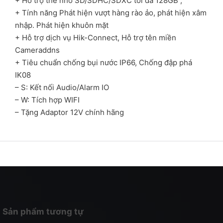
+ Hỗ trợ thẻ nhớ SD/SDHC/SDXC tối đa 128GB ;
+ Tính năng Phát hiện vượt hàng rào ảo, phát hiện xâm
nhập. Phát hiện khuôn mặt
+ Hỗ trợ dịch vụ Hik-Connect, Hỗ trợ tên miền
Cameraddns
+ Tiêu chuẩn chống bụi nước IP66, Chống đập phá
IK08
– S: Kết nối Audio/Alarm IO
– W: Tích hợp WIFI
– Tặng Adaptor 12V chính hãng
Sản phẩm tương tự