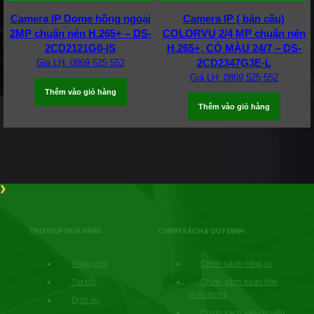
Camera IP Dome hồng ngoại
Camera IP ( bán cầu)
2MP chuẩn nén H.265+ – DS-
COLORVU 2/4 MP chuẩn nén
2CD2121G0-IS
H.265+, CÓ MÀU 24/7 – DS-
2CD2347G3E-L
Giá LH: 0869 525 552
Giá LH: 0869 525 552
Thêm vào giỏ hàng
Thêm vào giỏ hàng
TRỢ GIÚP MUA HÀNG
CHÍNH SÁCH & QUY ĐỊNH
Trang chủ
Chính sách riêng tư
Tin tức
Chính sách hoàn tiền
và hoàn trả
Dịch vụ
Chính sách vận chuyển