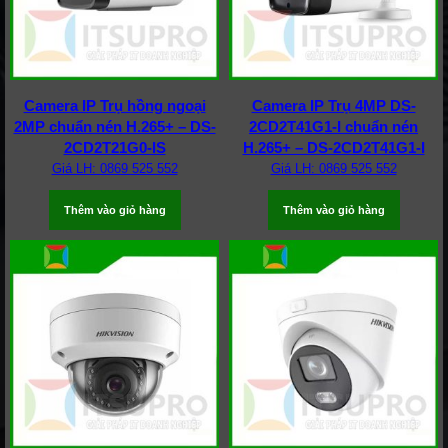
Camera IP Trụ hồng ngoại
Camera IP Trụ 4MP DS-
2MP chuẩn nén H.265+ – DS-
2CD2T41G1-I chuẩn nén
2CD2T21G0-IS
H.265+ – DS-2CD2T41G1-I
Giá LH: 0869 525 552
Giá LH: 0869 525 552
Thêm vào giỏ hàng
Thêm vào giỏ hàng