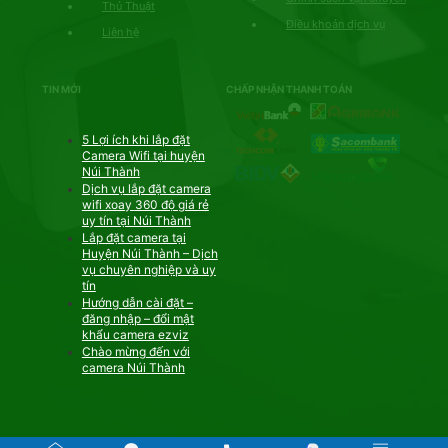
Thủ Thuật
Điều khoản dịch vụ
Liên hệ
TIN MỚI
CHẤP NHẬN THANH TOÁN
5 Lợi ích khi lắp đặt
Camera Wifi tại huyện
Núi Thành
Dịch vụ lắp đặt camera
wifi xoay 360 độ giá rẻ
uy tín tại Núi Thành
Lắp đặt camera tại
Huyện Núi Thành – Dịch
vụ chuyên nghiệp và uy
tín
Hướng dẫn cài đặt –
đăng nhập – đổi mật
khẩu camera ezviz
Chào mừng đến với
camera Núi Thành