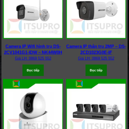
Camera IP Wifi hình trụ DS-
Camera IP thân trụ 2MP – DS-
2CV1041G1-IDW – NK44W0H
2CD1023G0E-IF
Giá LH: 0869 525 552
Giá LH: 0869 525 552
Đọc tiếp
Đọc tiếp