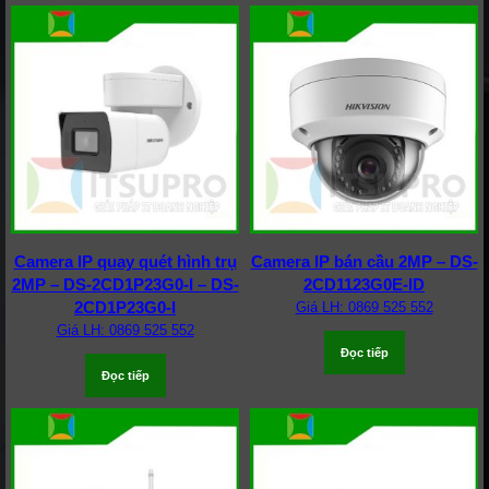
Camera IP quay quét hình trụ
Camera IP bán cầu 2MP – DS-
2MP – DS-2CD1P23G0-I – DS-
2CD1123G0E-ID
2CD1P23G0-I
Giá LH: 0869 525 552
Giá LH: 0869 525 552
Đọc tiếp
Đọc tiếp