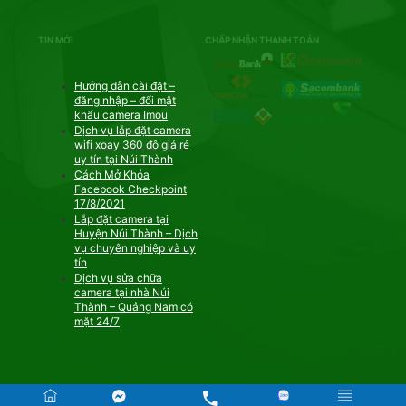
TIN MỚI
CHẤP NHẬN THANH TOÁN
Hướng dẫn cài đặt –
đăng nhập – đổi mật
khẩu camera Imou
Dịch vụ lắp đặt camera
wifi xoay 360 độ giá rẻ
uy tín tại Núi Thành
Cách Mở Khóa
Facebook Checkpoint
17/8/2021
Lắp đặt camera tại
Huyện Núi Thành – Dịch
vụ chuyên nghiệp và uy
tín
Dịch vụ sửa chữa
camera tại nhà Núi
Thành – Quảng Nam có
mặt 24/7