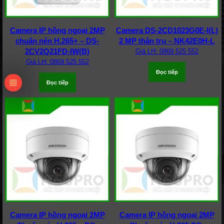
Camera IP hồng ngoại 2MP
Camera DS-2CD1023G0E-I(L)
chuẩn nén H.265+ – DS-
2 MP thân trụ – NK42E0H-L
2CV2Q21FD-IW(B)
Giá LH: 0869 525 552
Giá LH: 0869 525 552
Đọc tiếp
Đọc tiếp
Camera IP hồng ngoại 2MP
Camera IP hồng ngoại 2MP