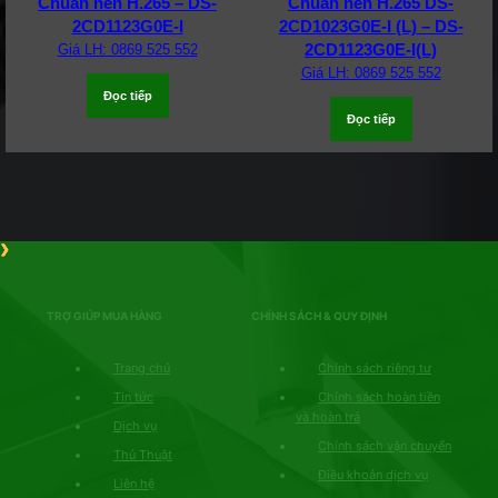
Chuẩn nén H.265 – DS-
Chuẩn nén H.265 DS-
2CD1123G0E-I
2CD1023G0E-I (L) – DS-
2CD1123G0E-I(L)
Giá LH: 0869 525 552
Giá LH: 0869 525 552
Đọc tiếp
Đọc tiếp
TRỢ GIÚP MUA HÀNG
CHÍNH SÁCH & QUY ĐỊNH
Trang chủ
Chính sách riêng tư
Tin tức
Chính sách hoàn tiền
và hoàn trả
Dịch vụ
Chính sách vận chuyển
Thủ Thuật
Điều khoản dịch vụ
Liên hệ