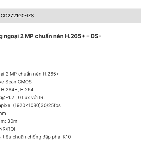
-2CD2721G0-IZS
g ngoại 2 MP chuẩn nén H.265+ – DS-
oại 2 MP chuẩn nén H.265+
sive Scan CMOS
 H.264+, H.264
x@F1.2
; 0 Lux với IR.
gapixel (1920×1080)30/25fps
2mm
đêm: 30m
NR/ROI
6, tiêu chuẩn chống đập phá IK10