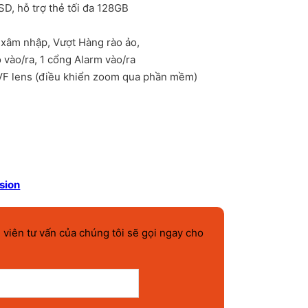
D, hỗ trợ thẻ tối đa 128GB
 xâm nhập, Vượt Hàng rào ảo,
 vào/ra, 1 cổng Alarm vào/ra
VF lens (điều khiển zoom qua phần mềm)
oại 2 MP chuẩn nén H.265+ - DS-2CD2721G0-IZS số lượng
sion
 viên tư vấn của chúng tôi sẽ gọi ngay cho