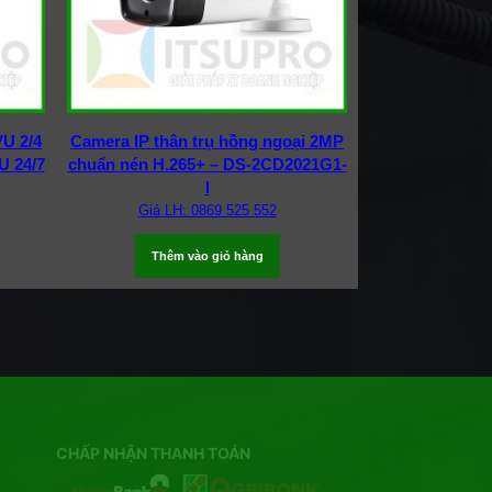
U 2/4
Camera IP thân trụ hồng ngoại 2MP
U 24/7
chuẩn nén H.265+ – DS-2CD2021G1-
I
Giá LH: 0869 525 552
Thêm vào giỏ hàng
CHẤP NHẬN THANH TOÁN