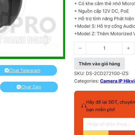
+ Có khe cắm thẻ nhớ MicroS
+ Nguồn cấp 12V DC, PoE
+ Hỗ trợ tính năng Phát hiện
+Model S: Hỗ trợ cổng Audio
+Model Z: Thêm Motorized 
Camera IP ( Dome) hồng ng
Thêm vào giỏ hàng
Chat Telegram
SKU:
DS-2CD2721G0-IZS
Categories:
Camera IP Hikvi
Chat Zalo
Hãy để lại SĐT, chuyên
bạn miễn phí!