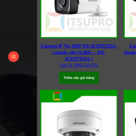
Camera IP Trụ 2MP DS-2CD2T21G1-
Cam
I chuẩn nén H.265+ – DS-
chuẩn
2CD2T21G1-I
Giá LH: 0869 525 552
Thêm vào giỏ hàng