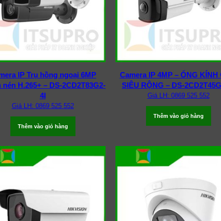
era IP Trụ hồng ngoại 6MP
Camera IP 4MP – ỐNG KÍNH
 nén H.265+ – DS-2CD2T83G2-
SIÊU RỘNG – DS-2CD2T45G
4I
Giá LH: 0869 525 552
Giá LH: 0869 525 552
Thêm vào giỏ hàng
Thêm vào giỏ hàng