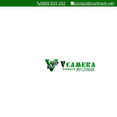
0869 825 552
contact@nuithanh.net