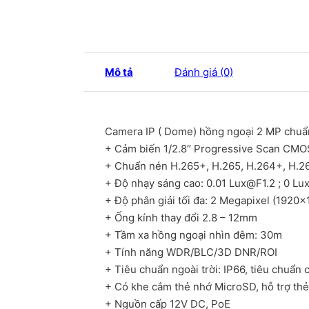
Mô tả
Đánh giá (0)
Camera IP ( Dome) hồng ngoại 2 MP chu
+ Cảm biến 1/2.8″ Progressive Scan CMO
+ Chuẩn nén H.265+, H.265, H.264+, H.2
+ Độ nhạy sáng cao: 0.01
Lux@F1.2
; 0 Lux
+ Độ phân giải tối đa: 2 Megapixel (1920
+ Ống kính thay đổi 2.8 – 12mm
+ Tầm xa hồng ngoại nhìn đêm: 30m
+ Tính năng WDR/BLC/3D DNR/ROI
+ Tiêu chuẩn ngoài trời: IP66, tiêu chuẩn
+ Có khe cắm thẻ nhớ MicroSD, hỗ trợ thẻ
+ Nguồn cấp 12V DC, PoE