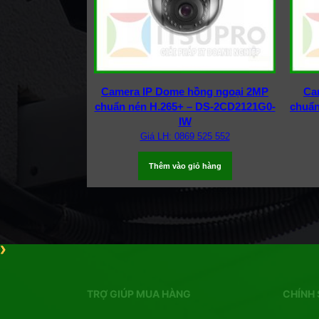
Camera IP Dome hồng ngoại 2MP
Cam
chuẩn nén H.265+ – DS-2CD2121G0-
chuẩn
IW
Giá LH: 0869 525 552
Thêm vào giỏ hàng
TRỢ GIÚP MUA HÀNG
CHÍNH 