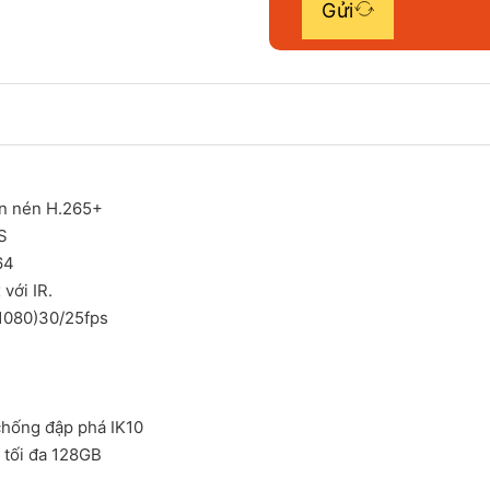
Gửi
ẩn nén H.265+
S
64
 với IR.
×1080)30/25fps
 chống đập phá IK10
 tối đa 128GB