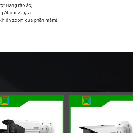
̣t Hàng rào ảo,
ng Alarm vào/ra
 khiển zoom qua phần mềm)