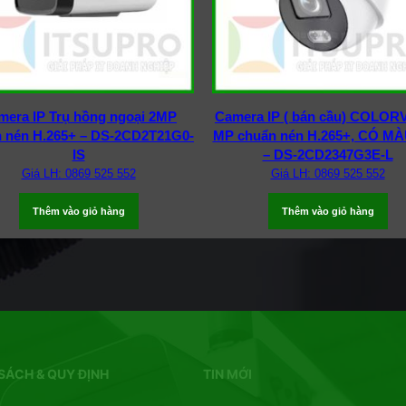
era IP Trụ hồng ngoại 2MP
Camera IP ( bán cầu) COLORV
 nén H.265+ – DS-2CD2T21G0-
MP chuẩn nén H.265+, CÓ MÀ
IS
– DS-2CD2347G3E-L
Giá LH: 0869 525 552
Giá LH: 0869 525 552
Thêm vào giỏ hàng
Thêm vào giỏ hàng
SÁCH & QUY ĐỊNH
TIN MỚI