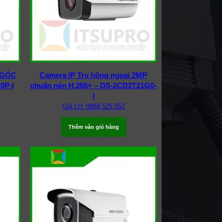
 GÓC
Camera IP Trụ hồng ngoại 2MP
0P-I
chuẩn nén H.265+ – DS-2CD2T21G0-
I
Giá LH: 0869 525 552
Thêm vào giỏ hàng