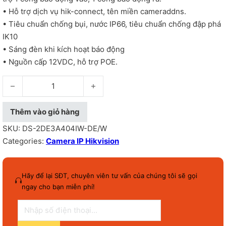
• Hỗ trợ dịch vụ hik-connect, tên miền cameraddns.
• Tiêu chuẩn chống bụi, nước IP66, tiêu chuẩn chống đập phá
IK10
• Sáng đèn khi kích hoạt báo động
• Nguồn cấp 12VDC, hỗ trợ POE.
Camera IP Mini speed dome 4MP - DS-2DE3A404IW-DE/W số 
Thêm vào giỏ hàng
SKU:
DS-2DE3A404IW-DE/W
Categories:
Camera IP Hikvision
Hãy để lại SĐT, chuyên viên tư vấn của chúng tôi sẽ gọi
ngay cho bạn miễn phí!