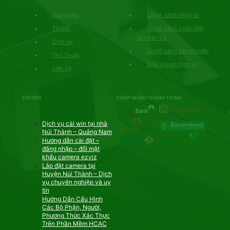
Trang chủ
Chính sách riêng tư
Tin tức
Chính sách hoàn tiền
và hoàn trả
Dịch vụ
Chính sách vận chuyển
Thủ Thuật
Điều khoản dịch vụ
Liên hệ
TIN MỚI
CHẤP NHẬN THANH TOÁN
Dịch vụ cài win tại nhà
Núi Thành – Quảng Nam
Hướng dẫn cài đặt –
đăng nhập – đổi mật
khẩu camera ezviz
Lắp đặt camera tại
Huyện Núi Thành – Dịch
vụ chuyên nghiệp và uy
tín
Hướng Dẫn Cấu Hình
Các Bộ Phận, Người,
Phương Thức Xác Thực
Trên Phần Mềm HCAC