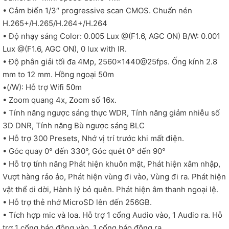
• Cảm biến 1/3″ progressive scan CMOS. Chuẩn nén
H.265+/H.265/H.264+/H.264
• Độ nhạy sáng Color: 0.005 Lux @(F1.6, AGC ON) B/W: 0.001
Lux @(F1.6, AGC ON), 0 lux with IR.
• Độ phân giải tối đa 4Mp, 2560×1440@25fps. Ống kính 2.8
mm to 12 mm. Hồng ngoại 50m
•(/W): Hỗ trợ Wifi 50m
• Zoom quang 4x, Zoom số 16x.
• Tính năng ngược sáng thực WDR, Tính năng giảm nhiễu số
3D DNR, Tính năng Bù ngược sáng BLC
• Hỗ trợ 300 Presets, Nhớ vị trí trước khi mất điện.
• Góc quay 0° đến 330°, Góc quét 0° đến 90°
• Hỗ trợ tính năng Phát hiện khuôn mặt, Phát hiện xâm nhập,
Vượt hàng rảo ảo, Phát hiện vùng đi vào, Vùng đi ra. Phát hiện
vật thể di dời, Hành lý bỏ quên. Phát hiện âm thanh ngoại lệ.
• Hỗ trợ thẻ nhớ MicroSD lên đến 256GB.
• Tích hợp mic và loa. Hỗ trợ 1 cổng Audio vào, 1 Audio ra. Hỗ
trợ 1 cổng báo động vào, 1 cổng báo động ra.