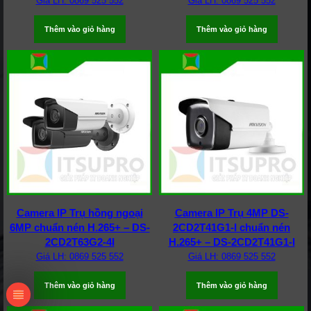
Giá LH: 0869 525 552
Giá LH: 0869 525 552
Thêm vào giỏ hàng
Thêm vào giỏ hàng
Camera IP Trụ hồng ngoại
Camera IP Trụ 4MP DS-
6MP chuẩn nén H.265+ – DS-
2CD2T41G1-I chuẩn nén
2CD2T63G2-4I
H.265+ – DS-2CD2T41G1-I
Giá LH: 0869 525 552
Giá LH: 0869 525 552
Thêm vào giỏ hàng
Thêm vào giỏ hàng