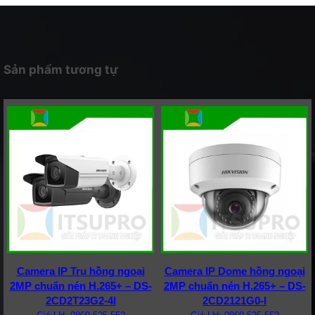
Sản phẩm tương tự
Camera IP Trụ hồng ngoại
Camera IP Dome hồng ngoại
2MP chuẩn nén H.265+ – DS-
2MP chuẩn nén H.265+ – DS-
2CD2T23G2-4I
2CD2121G0-I