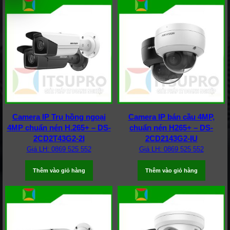
Camera IP Trụ hồng ngoại
Camera IP bán cầu 4MP,
4MP chuẩn nén H.265+ – DS-
chuẩn nén H265+ – DS-
2CD2T43G2-2I
2CD2143G2-IU
Giá LH: 0869 525 552
Giá LH: 0869 525 552
Thêm vào giỏ hàng
Thêm vào giỏ hàng