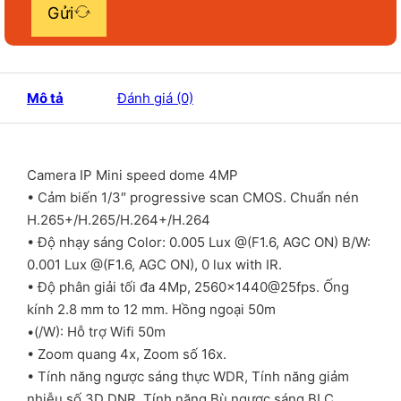
Gửi
Mô tả
Đánh giá (0)
Camera IP Mini speed dome 4MP
• Cảm biến 1/3″ progressive scan CMOS. Chuẩn nén
H.265+/H.265/H.264+/H.264
• Độ nhạy sáng Color: 0.005 Lux @(F1.6, AGC ON) B/W:
0.001 Lux @(F1.6, AGC ON), 0 lux with IR.
• Độ phân giải tối đa 4Mp, 2560×1440@25fps. Ống
kính 2.8 mm to 12 mm. Hồng ngoại 50m
•(/W): Hỗ trợ Wifi 50m
• Zoom quang 4x, Zoom số 16x.
• Tính năng ngược sáng thực WDR, Tính năng giảm
nhiễu số 3D DNR, Tính năng Bù ngược sáng BLC