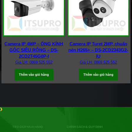
Camera IP 4MP – ỐNG KÍNH
Camera IP Turet 2MP, chuẩn
GÓC SIÊU RỘNG – DS-
nén H265+ – DS-2CD2343G2-
2CD2T45G0P-I
IU
Giá LH: 0869 525 552
Giá LH: 0869 525 552
Thêm vào giỏ hàng
Thêm vào giỏ hàng
TRỢ GIÚP MUA HÀNG
CHÍNH SÁCH & QUY ĐỊNH