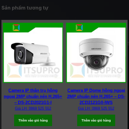
Sản phẩm tương tự
Camera IP thân trụ hồng
Camera IP Dome hồng ngoại
ngoại 2MP chuẩn nén H.265+
2MP chuẩn nén H.265+ – DS-
– DS-2CD2021G1-I
2CD2121G0-IWS
Giá LH: 0869 525 552
Giá LH: 0869 525 552
Thêm vào giỏ hàng
Thêm vào giỏ hàng