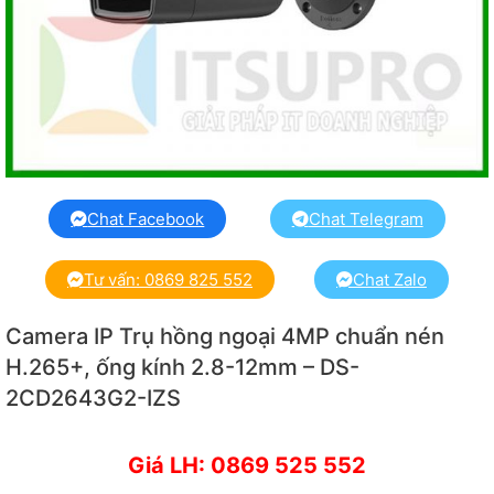
Chat Facebook
Chat Telegram
Tư vấn: 0869 825 552
Chat Zalo
Camera IP Trụ hồng ngoại 4MP chuẩn nén
H.265+, ống kính 2.8-12mm – DS-
2CD2643G2-IZS
Giá LH: 0869 525 552