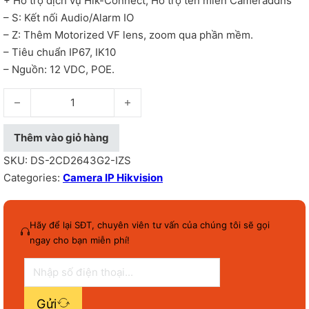
+ Hỗ trợ dịch vụ Hik-Connect, Hỗ trợ tên miền Cameraddns
– S: Kết nối Audio/Alarm IO
– Z: Thêm Motorized VF lens, zoom qua phần mềm.
– Tiêu chuẩn IP67, IK10
– Nguồn: 12 VDC, POE.
Camera IP Trụ hồng ngoại 4MP chuẩn nén H.265+, ống kính
Thêm vào giỏ hàng
SKU:
DS-2CD2643G2-IZS
Categories:
Camera IP Hikvision
Hãy để lại SĐT, chuyên viên tư vấn của chúng tôi sẽ gọi
ngay cho bạn miễn phí!
Gửi