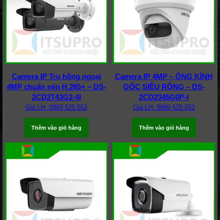
Camera IP Trụ hồng ngoại
Camera IP 4MP – ỐNG KÍNH
4MP chuẩn nén H.265+ – DS-
GÓC SIÊU RỘNG – DS-
2CD2T43G2-4I
2CD2345G0P-I
Giá LH: 0869 525 552
Giá LH: 0869 525 552
Thêm vào giỏ hàng
Thêm vào giỏ hàng