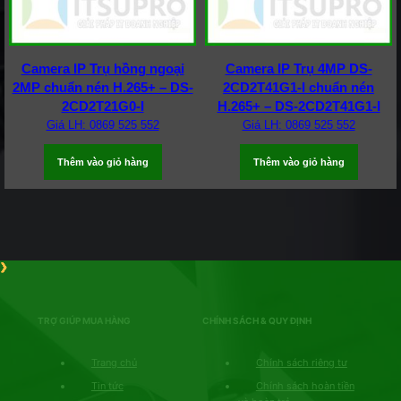
Camera IP Trụ hồng ngoại
Camera IP Trụ 4MP DS-
2MP chuẩn nén H.265+ – DS-
2CD2T41G1-I chuẩn nén
2CD2T21G0-I
H.265+ – DS-2CD2T41G1-I
Giá LH: 0869 525 552
Giá LH: 0869 525 552
Thêm vào giỏ hàng
Thêm vào giỏ hàng
TRỢ GIÚP MUA HÀNG
CHÍNH SÁCH & QUY ĐỊNH
Trang chủ
Chính sách riêng tư
Tin tức
Chính sách hoàn tiền