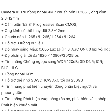
Camera IP Trụ hồng ngoại 4MP chuẩn nén H.265+, ống kính
2.8-12mm
+ Cảm biến 1/2.8″ Progressive Scan CMOS;
+ Ống kính có thể thay đổi 2.8~12mm
+ Chuẩn nén H.265+/H.265/H.264+/H.264
+ Hỗ trợ 3 luồng dữ liệu
+ Độ nhạy sáng Màu: 0.005 Lux @ (F1.6, AGC ON), 0 lux với IR ;
+ Độ phân giải tối đa 1920 × 1080@30/25fps
+ Tính năng Chống ngược sáng WDR 120dB; 3D DNR; ICR;
BLC; HLC.
+ Hồng ngoại 60m;
+ Hỗ trợ thẻ nhớ SD/SDHC/SDXC tối đa 256GB
+ Tính năng phát hiện chuyển động phân biệt người và
phương tiên
+ Tính năng Phát hiện vượt hàng rào ảo, phát hiện xâm nhập.
Phát hiện khuôn mặt