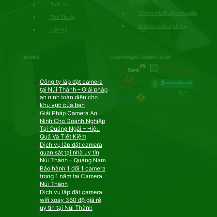
và hoàn trả
Dịch vụ
Chính sách vận chuyển
Thủ Thuật
Điều khoản dịch vụ
Liên hệ
TIN MỚI
CHẤP NHẬN THANH TOÁN
Công ty lắp đặt camera
tại Núi Thành – Giải pháp
an ninh toàn diện cho
khu vực của bạn
Giải Pháp Camera An
Ninh Cho Doanh Nghiệp
Tại Quảng Ngãi – Hiệu
Quả Và Tiết Kiệm
Dịch vụ lắp đặt camera
quan sát tại nhà uy tín
Núi Thành – Quảng Nam
Bảo hành 1 đổi 1 camera
trong 1 năm tại Camera
Núi Thành
Dịch vụ lắp đặt camera
wifi xoay 360 độ giá rẻ
uy tín tại Núi Thành