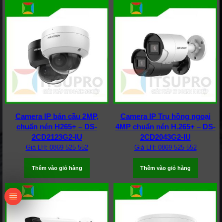
Camera IP bán cầu 2MP,
Camera IP Trụ hồng ngoại
chuẩn nén H265+ – DS-
4MP chuẩn nén H.265+ – DS-
2CD2123G2-IU
2CD2043G2-IU
Giá LH: 0869 525 552
Giá LH: 0869 525 552
Thêm vào giỏ hàng
Thêm vào giỏ hàng