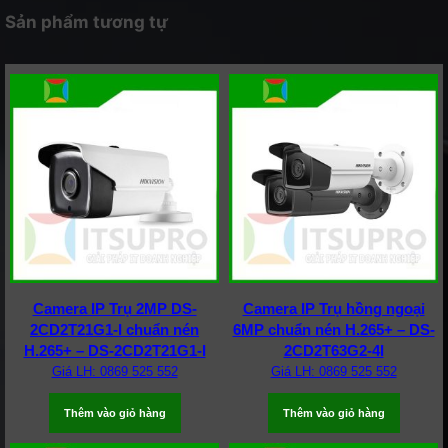
Sản phẩm tương tự
Camera IP Trụ 2MP DS-
Camera IP Trụ hồng ngoại
2CD2T21G1-I chuẩn nén
6MP chuẩn nén H.265+ – DS-
H.265+ – DS-2CD2T21G1-I
2CD2T63G2-4I
Giá LH: 0869 525 552
Giá LH: 0869 525 552
Thêm vào giỏ hàng
Thêm vào giỏ hàng