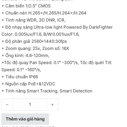
+ Cảm biến 1/2.5″ CMOS
+ Chuẩn nén H.265+/H.265/H.264+/H.264
+ Tính năng WDR, 3D DNR, ICR,
+ Độ nhạy sáng Ultra-low light Powered By DarkFighter
Color: 0.005lux/F1.6, B/W:0.001lux/F1.6,
+ Độ phân giải 2560*1440:30fps
+ Zoom quang: 25x, Zoom số: 16X
+ Ống kính: 4.8-120mm,
+Tốc độ quay Pan Speed: 0.1° -300°/s, Tốc độ quét Tilt
Speed: 0.1° -160°/s,
+ Tiêu chuẩn IP66
+ Nguồn cấp PoE+&12VDC
+ Tính năng Smart Tracking, Smart Detection
Camera PTZ 4MP, zoom quang 25X - DS-2DE4A425IW-DE số 
Thêm vào giỏ hàng