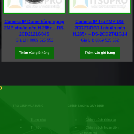
Camera IP Dome hồng ngoại
Camera IP Trụ 4MP DS-
2MP chuẩn nén H.265+ – DS-
2CD2T41G1-I chuẩn nén
2CD2121G0-IS
H.265+ – DS-2CD2T41G1-I
Giá LH: 0869 525 552
Giá LH: 0869 525 552
Thêm vào giỏ hàng
Thêm vào giỏ hàng
TRỢ GIÚP MUA HÀNG
CHÍNH SÁCH & QUY ĐỊNH
Trang chủ
Chính sách riêng tư
Tin tức
Chính sách hoàn tiền
và hoàn trả