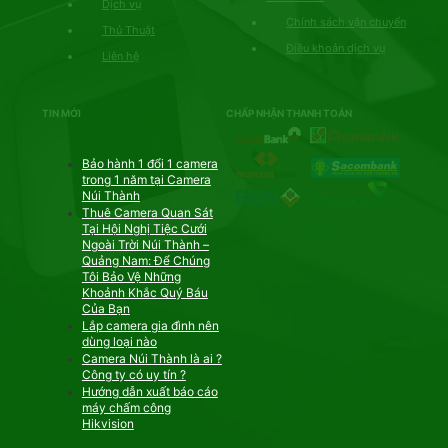
Dịch vụ
Chính sách vận chuyển
Thủ Thuật
Điều khoản dịch vụ
Liên hệ
TIN MỚI
CHẤP NHẬN THANH TOÁN
Bảo hành 1 đổi 1 camera
trong 1 năm tại Camera
Núi Thành
Thuê Camera Quan Sát
Tại Hội Nghị Tiệc Cưới
Ngoài Trời Núi Thành –
Quảng Nam: Để Chúng
Tôi Bảo Vệ Những
Khoảnh Khắc Quý Báu
Của Bạn
Lắp camera gia đình nên
dùng loại nào
Camera Núi Thành là ai ?
Công ty có uy tín ?
Hướng dẫn xuất báo cáo
máy chấm công
Hikvision