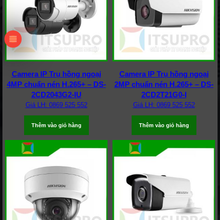
Camera IP Trụ hồng ngoại
Camera IP Trụ hồng ngoại
4MP chuẩn nén H.265+ – DS-
2MP chuẩn nén H.265+ – DS-
2CD2043G2-IU
2CD2T21G0-I
Giá LH: 0869 525 552
Giá LH: 0869 525 552
Thêm vào giỏ hàng
Thêm vào giỏ hàng