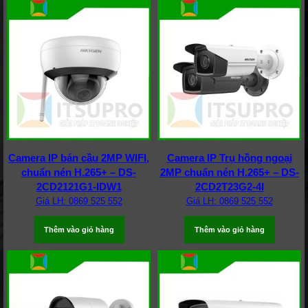
Camera IP bán cầu 2MP WIFI,
Camera IP Trụ hồng ngoại
chuẩn nén H.265+ – DS-
2MP chuẩn nén H.265+ – DS-
2CD2121G1-IDW1
2CD2T23G2-4I
Giá LH: 0869 525 552
Giá LH: 0869 525 552
Thêm vào giỏ hàng
Thêm vào giỏ hàng