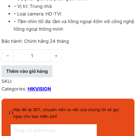
– Vị trí: Trong nhà
– Loại camera: HD-TVI
– Tầm nhìn tối đa: tầm xa hồng ngoại 40m với công nghệ
hồng ngoại thông minh
Bảo hành: Chính hãng 24 tháng
Camera quan sát Dome Hikvison DS-2CE56C0T-IT3 - số lượng
Thêm vào giỏ hàng
SKU:
Categories:
HIKVISION
Hãy để lại SĐT, chuyên viên tư vấn của chúng tôi sẽ gọi
ngay cho bạn miễn phí!