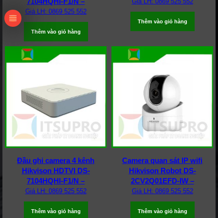
7104HQHI-F1/N –
Giá LH: 0869 525 552
Giá LH: 0869 525 552
Thêm vào giỏ hàng
Thêm vào giỏ hàng
Đầu ghi camera 4 kênh
Camera quan sát IP wifi
Hikvison HDTVI DS-
Hikvison Robot DS-
7104HQHI-F1/N –
2CV2Q01EFD-IW –
Giá LH: 0869 525 552
Giá LH: 0869 525 552
Thêm vào giỏ hàng
Thêm vào giỏ hàng