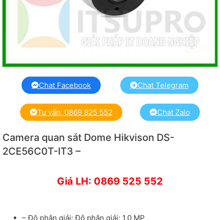
Chat Facebook
Chat Telegram
Tư vấn: 0869 825 552
Chat Zalo
Camera quan sát Dome Hikvison DS-
2CE56C0T-IT3 –
Giá LH: 0869 525 552
– Độ phân giải: Độ phân giải: 1.0 MP