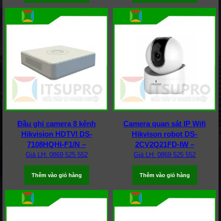
Đầu ghi camera 8 kênh
Camera quan sát IP Wifi
Hikvision HDTVI DS-
Hikvison robot DS-
7108HQHI-F1/N –
2CV2Q21FD-IW –
Giá LH: 0869 525 552
Giá LH: 0869 525 552
Thêm vào giỏ hàng
Thêm vào giỏ hàng