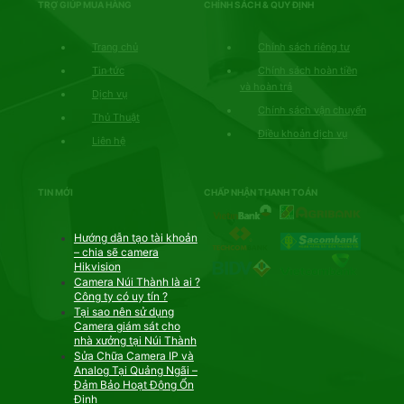
TRỢ GIÚP MUA HÀNG
CHÍNH SÁCH & QUY ĐỊNH
Trang chủ
Chính sách riêng tư
Tin tức
Chính sách hoàn tiền
và hoàn trả
Dịch vụ
Chính sách vận chuyển
Thủ Thuật
Điều khoản dịch vụ
Liên hệ
TIN MỚI
CHẤP NHẬN THANH TOÁN
Hướng dẫn tạo tài khoản
– chia sẽ camera
Hikvision
Camera Núi Thành là ai ?
Công ty có uy tín ?
Tại sao nên sử dụng
Camera giám sát cho
nhà xưởng tại Núi Thành
Sửa Chữa Camera IP và
Analog Tại Quảng Ngãi –
Đảm Bảo Hoạt Động Ổn
Định