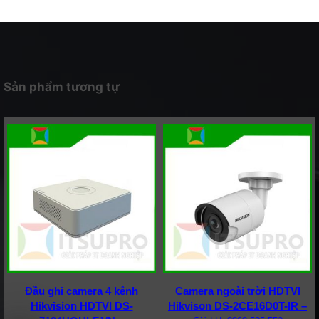
Sản phẩm tương tự
Đầu ghi camera 4 kênh
Camera ngoài trời HDTVI
Hikvision HDTVI DS-
Hikvison DS-2CE16D0T-IR –