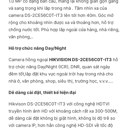
1.0 MP có dạng bán cầu, mang lại không gian gọn gàng
và sang trọng khi lắp trong nhà . Tầm nhìn xa của
camera DS-2CE56C0T-IT3 lên tới hơn 40m. Góc mở
rộng cho khoảng nhìn được xa và thoáng hơn, hỗ trợ
chống nước tốt. Phù hợp lắp ngoài cửa hàng, nhà riêng,
văn phòng,..
Hỗ trợ chức năng Day/Night
Camera hồng ngoại
HIKVISION DS-2CE56C0T-IT3
hỗ
trợ chức năng Day/Night (ICR), DNR, quan sát ngày
đêm tốt,lắp đặt khu vực ngoài trời hay trong nhà cho
nhà ở, văn phòng, shop, siêu thị, trường học, v.v.v…..
Dễ dàng cài đặt, thiết kế hiện đại
Hikvison DS-2CE56C0T-IT3 với công nghệ HDTVI
truyền hình ảnh HD với khoảng cách rất xa 300-500M,
dễ dàng cài đặt không bị giật hình, không bị độ trễ so
với camera IP, hơn hẳn công nghệ HD-SDI về tốc độ