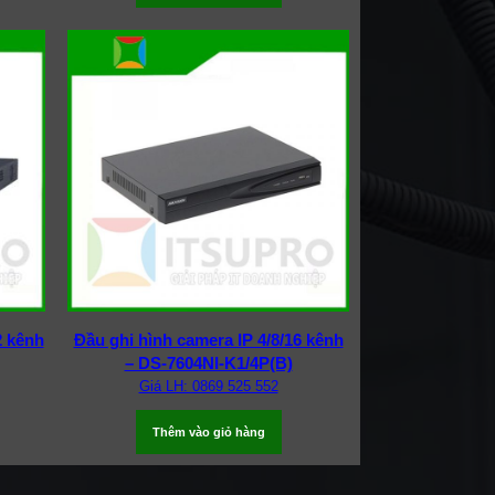
2 kênh
Đầu ghi hình camera IP 4/8/16 kênh
– DS-7604NI-K1/4P(B)
Giá LH: 0869 525 552
Thêm vào giỏ hàng