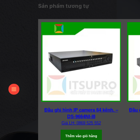
Sản phẩm tương tự
Đầu ghi hình IP camera 64 kênh. –
Đầu 
DS-9664NI-I8
Giá LH: 0869 525 552
Thêm vào giỏ hàng