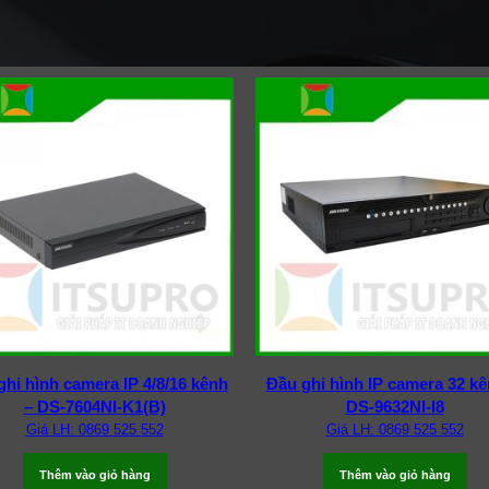
ghi hình camera IP 4/8/16 kênh
Đầu ghi hình IP camera 32 kê
– DS-7604NI-K1(B)
DS-9632NI-I8
Giá LH: 0869 525 552
Giá LH: 0869 525 552
Thêm vào giỏ hàng
Thêm vào giỏ hàng