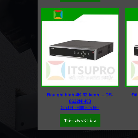
Đầu ghi hình 4K 32 kênh. – DS-
Đầ
8632NI-K8
Giá LH: 0869 525 552
Thêm vào giỏ hàng