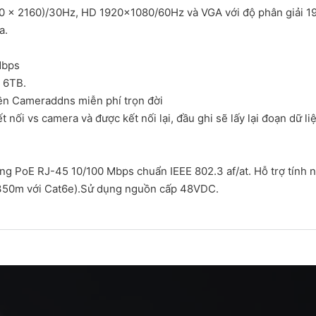
0 × 2160)/30Hz, HD 1920×1080/60Hz và VGA với độ phân giải 1
a.
Mbps
ổ 6TB.
iền Cameraddns miễn phí trọn đời
 nối vs camera và được kết nối lại, đầu ghi sẽ lấy lại đoạn dữ li
g PoE RJ-45 10/100 Mbps chuẩn IEEE 802.3 af/at. Hỗ trợ tính
/350m với Cat6e).Sử dụng nguồn cấp 48VDC.