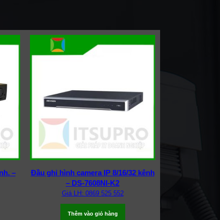
nh. –
Đầu ghi hình camera IP 8/16/32 kênh
– DS-7608NI-K2
Giá LH: 0869 525 552
Thêm vào giỏ hàng