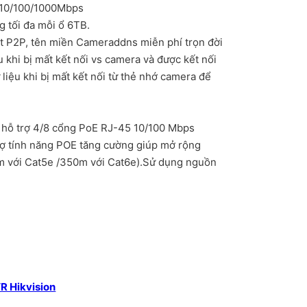
 10/100/1000Mbps
g tối đa mỗi ổ 6TB.
t P2P, tên miền Cameraddns miễn phí trọn đời
 khi bị mất kết nối vs camera và được kết nối
ữ liệu khi bị mất kết nối từ thẻ nhớ camera để
hỗ trợ 4/8 cổng PoE RJ-45 10/100 Mbps
trợ tính năng POE tăng cường giúp mở rộng
0m với Cat5e /350m với Cat6e).Sử dụng nguồn
16 kênh - DS-7608NI-K1(B) số lượng
R Hikvision