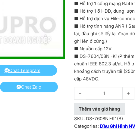
■ Hỗ trợ 1 cổng mạng RJ45
■ Hỗ trợ 1 ổ HDD, dung lượn
■ Hỗ trợ dịch vụ Hik-connec
■ Hỗ trợ tính năng ANR ( Sau
lại, đầu ghi sẽ lấy lại đoạn d
ghi lên ổ cứng.)
■ Nguồn cấp 12V
■ DS-7604/08NI-K1/P thêm 
chuẩn IEEE 802.3 af/at. Hỗ 
Chat Telegram
khoảng cách truyền tải (25
cấp 48VDC.
Chat Zalo
Đầu ghi hình camera IP 4/8/
Thêm vào giỏ hàng
SKU:
DS-7608NI-K1(B)
Categories:
Đầu Ghi Hình NV