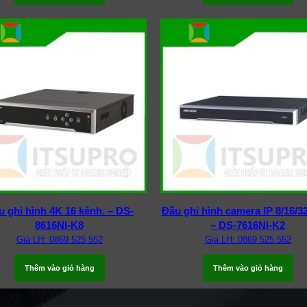
u ghi hình 4K 16 kênh. – DS-
Đầu ghi hình camera IP 8/16/3
8616NI-K8
– DS-7616NI-K2
Giá LH: 0869 525 552
Giá LH: 0869 525 552
Thêm vào giỏ hàng
Thêm vào giỏ hàng