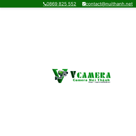
0869 825 552
contact@nuithanh.net