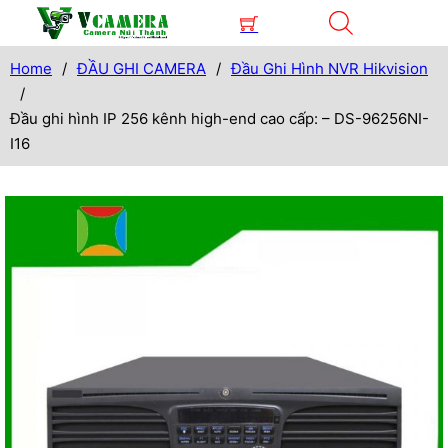
Home
/
ĐẦU GHI CAMERA
/
Đầu Ghi Hình NVR Hikvision
/
Đầu ghi hình IP 256 kênh high-end cao cấp: – DS-96256NI-
I16