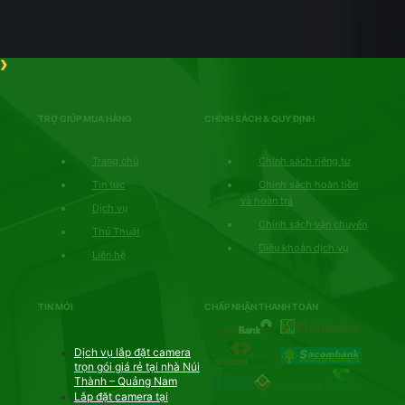
TRỢ GIÚP MUA HÀNG
CHÍNH SÁCH & QUY ĐỊNH
Trang chủ
Chính sách riêng tư
Tin tức
Chính sách hoàn tiền
và hoàn trả
Dịch vụ
Chính sách vận chuyển
Thủ Thuật
Điều khoản dịch vụ
Liên hệ
TIN MỚI
CHẤP NHẬN THANH TOÁN
Dịch vụ lắp đặt camera
trọn gói giá rẻ tại nhà Núi
Thành – Quảng Nam
Lắp đặt camera tại