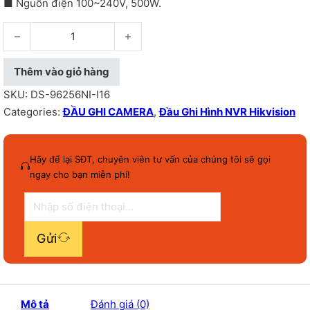
■ Nguồn điện 100~240V, 500W.
Đầu ghi hình IP 256 kênh high-end cao cấp: - DS-96256NI-I16 
Thêm vào giỏ hàng
SKU:
DS-96256NI-I16
Categories:
ĐẦU GHI CAMERA
,
Đầu Ghi Hình NVR Hikvision
Hãy để lại SĐT, chuyên viên tư vấn của chúng tôi sẽ gọi
ngay cho bạn miễn phí!
Gửi
Mô tả
Đánh giá (0)