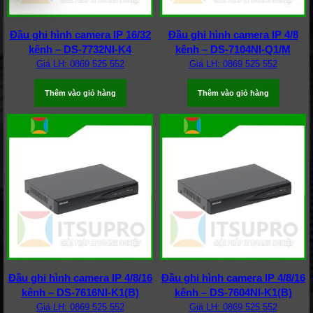
Đầu ghi hình camera IP 16/32
Đầu ghi hình camera IP 4/8
kênh – DS-7732NI-K4
kênh – DS-7104NI-Q1/M
Giá LH: 0869 525 552
Giá LH: 0869 525 552
Thêm vào giỏ hàng
Thêm vào giỏ hàng
Đầu ghi hình camera IP 4/8/16
Đầu ghi hình camera IP 4/8/16
kênh – DS-7616NI-K1(B)
kênh – DS-7604NI-K1(B)
Giá LH: 0869 525 552
Giá LH: 0869 525 552