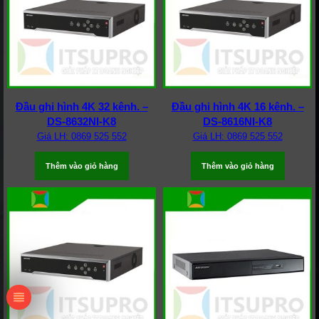
Đầu ghi hình 4K 32 kênh. –
Đầu ghi hình 4K 16 kênh. –
DS-8632NI-K8
DS-8616NI-K8
Giá LH: 0869 525 552
Giá LH: 0869 525 552
Thêm vào giỏ hàng
Thêm vào giỏ hàng