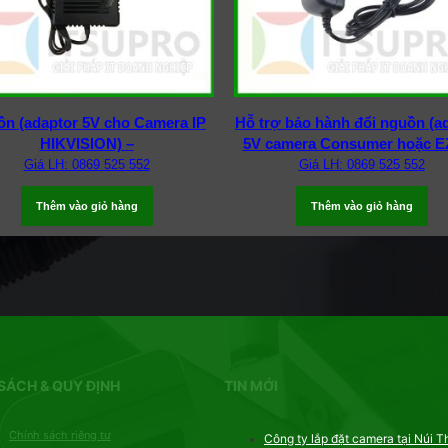
n (adaptor 5V cho Camera IP
Hỗ trợ bảo hành đổi nguồn (a
HIKVISION) –
5V camera Consumer hoặc E
Giá LH: 0869 525 552
Giá LH: 0869 525 552
Thêm vào giỏ hàng
Thêm vào giỏ hàng
SÁCH & QUY ĐỊNH
TIN MỚI
Chính sách riêng tư
Công ty lắp đặt camera tại Núi T