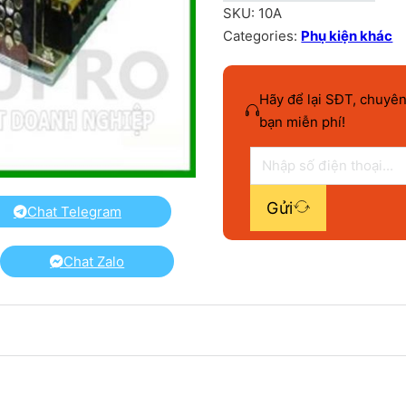
SKU:
10A
Categories:
Phụ kiện khác
Hãy để lại SĐT, chuyên
bạn miễn phí!
Gửi
Chat Telegram
Chat Zalo