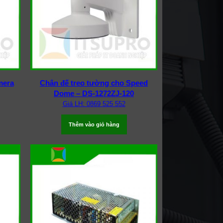
mera
Chân đế treo tường cho Speed
Dome – DS-1272ZJ-120
Giá LH: 0869 525 552
Thêm vào giỏ hàng