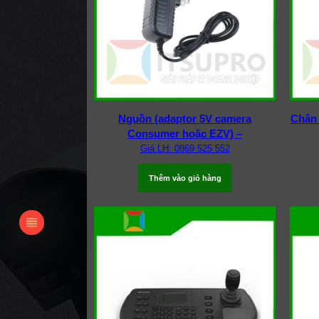
Nguồn (adaptor 5V camera
Chân 
Consumer hoặc EZV) –
Giá LH: 0869 525 552
Thêm vào giỏ hàng