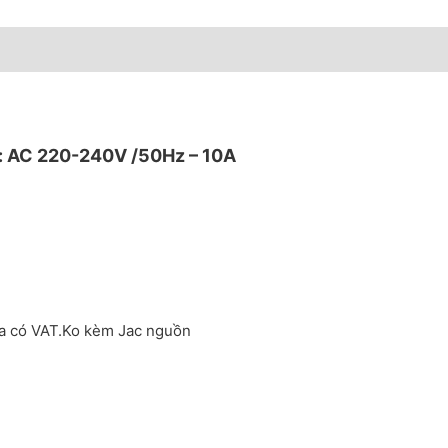
t: AC 220-240V /50Hz – 10A
ưa có VAT.Ko kèm Jac nguồn
220-240V /50Hz - 10A số lượng