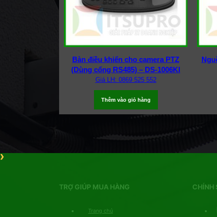
Bàn điều khiển cho camera PTZ
Nguồ
(Dùng cổng RS485) – DS-1006KI
Giá LH: 0869 525 552
Thêm vào giỏ hàng
TRỢ GIÚP MUA HÀNG
CHÍNH 
Trang chủ