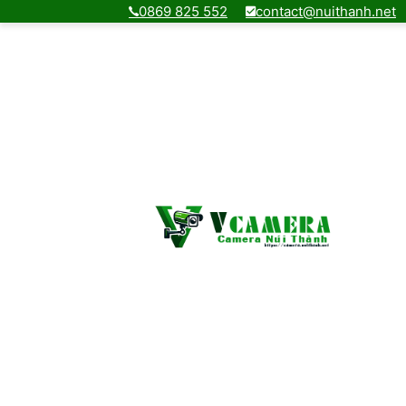
0869 825 552
contact@nuithanh.net