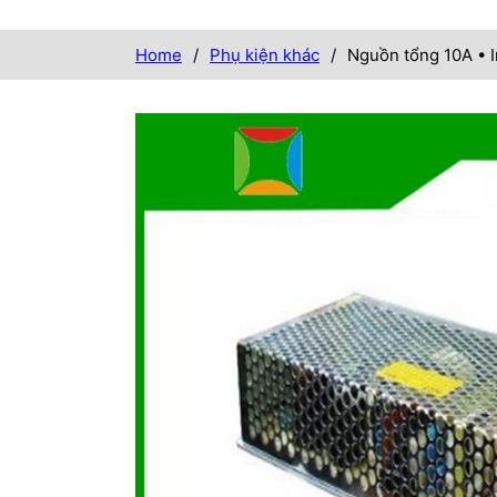
Home
/
Phụ kiện khác
/
Nguồn tổng 10A • 