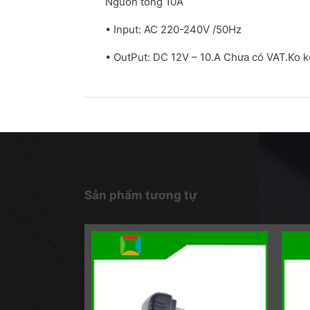
Nguồn tổng 10A
• Input: AC 220-240V /50Hz
• OutPut: DC 12V – 10.A Chưa có VAT.Ko 
Sản phẩm tương tự