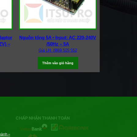
daptor
Nguồn tổng 5A • Input: AC 220-240V
ZV) –
/50Hz – 5A
Giá LH: 0869 525 552
Thêm vào giỏ hàng
CHẤP NHẬN THANH TOÁN
hành –