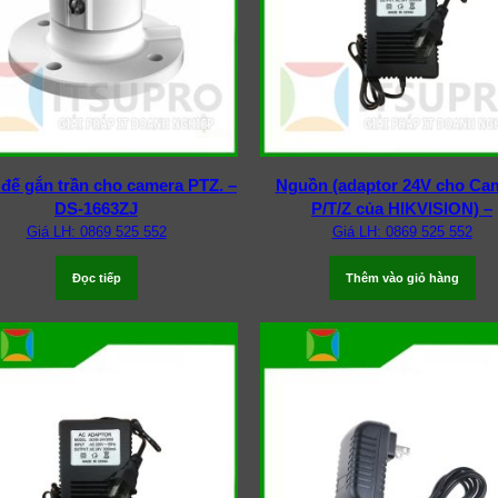
đế gắn trần cho camera PTZ. –
Nguồn (adaptor 24V cho Ca
DS-1663ZJ
P/T/Z của HIKVISION) –
Giá LH: 0869 525 552
Giá LH: 0869 525 552
Đọc tiếp
Thêm vào giỏ hàng