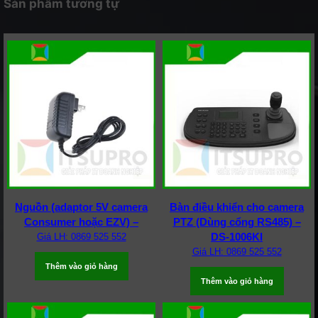
Sản phẩm tương tự
Nguồn (adaptor 5V camera
Bàn điều khiển cho camera
Consumer hoặc EZV) –
PTZ (Dùng cổng RS485) –
DS-1006KI
Giá LH: 0869 525 552
Giá LH: 0869 525 552
Thêm vào giỏ hàng
Thêm vào giỏ hàng