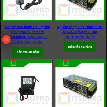
Hỗ trợ bảo hành đổi nguồn
Nguồn tổng 10A • Input: AC
(adaptor 5V camera
220-240V /50Hz – 10A
Consumer hoặc EZV) –
Giá LH: 0869 525 552
Giá LH: 0869 525 552
Thêm vào giỏ hàng
Thêm vào giỏ hàng