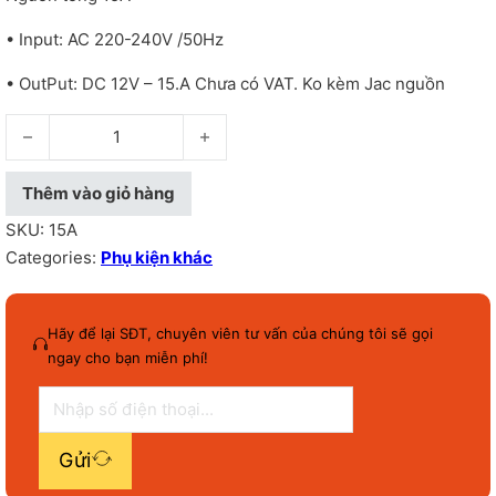
• Input: AC 220-240V /50Hz
• OutPut: DC 12V – 15.A Chưa có VAT. Ko kèm Jac nguồn
Nguồn tổng 15A • Input: AC 220-240V /50Hz - 15A số lượng
Thêm vào giỏ hàng
SKU:
15A
Categories:
Phụ kiện khác
Hãy để lại SĐT, chuyên viên tư vấn của chúng tôi sẽ gọi
ngay cho bạn miễn phí!
Gửi