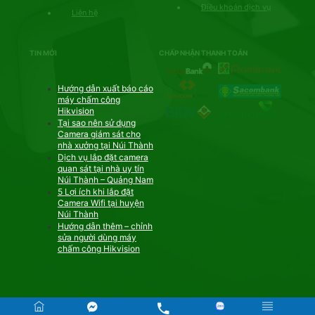
Điều khoản dịch vụ
Liên hệ
TIN MỚI
CHẤP NHẬN THANH TOÁN
Hướng dẫn xuất báo cáo
máy chấm công
Hikvision
Tại sao nên sử dụng
Camera giám sát cho
nhà xưởng tại Núi Thành
Dịch vụ lắp đặt camera
quan sát tại nhà uy tín
Núi Thành – Quảng Nam
5 Lợi ích khi lắp đặt
Camera Wifi tại huyện
Núi Thành
Hướng dẫn thêm – chỉnh
sửa người dùng máy
chấm công Hikvision