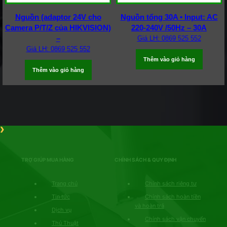
Nguồn (adaptor 24V cho
Nguồn tổng 30A • Input: AC
Camera P/T/Z của HIKVISION)
220-240V /50Hz – 30A
–
Giá LH: 0869 525 552
Giá LH: 0869 525 552
Thêm vào giỏ hàng
Thêm vào giỏ hàng
TRỢ GIÚP MUA HÀNG
CHÍNH SÁCH & QUY ĐỊNH
Trang chủ
Chính sách riêng tư
Tin tức
Chính sách hoàn tiền
và hoàn trả
Dịch vụ
Chính sách vận chuyển
Thủ Thuật