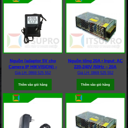
Nguồn (adaptor 5V cho
Nguồn tổng 20A • Input: AC
Camera IP HIKVISION) –
220-240V /50Hz – 20A
Giá LH: 0869 525 552
Giá LH: 0869 525 552
Thêm vào giỏ hàng
Thêm vào giỏ hàng