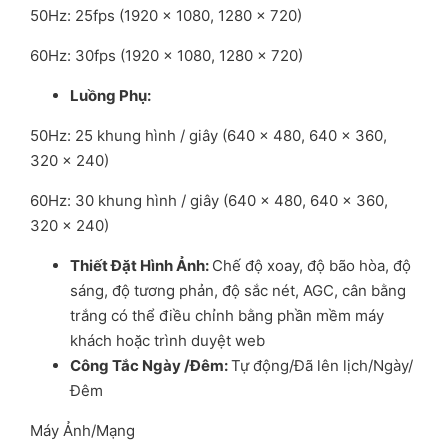
50Hz: 25fps (1920 × 1080, 1280 × 720)
60Hz: 30fps (1920 × 1080, 1280 × 720)
Lu
ồ
ng Ph
ụ
:
50Hz: 25 khung hình / giây (640 × 480, 640 × 360,
320 × 240)
60Hz: 30 khung hình / giây (640 × 480, 640 × 360,
320 × 240)
Thi
ế
t Đ
ặ
t Hình
Ả
nh
:
Chế độ xoay, độ bão hòa, độ
sáng, độ tương phản, độ sắc nét, AGC, cân bằng
trắng có thể điều chỉnh bằng phần mềm máy
khách hoặc trình duyệt web
Công T
ắ
c Ngày /Đêm
:
Tự động/Đã lên lịch/Ngày/
Đêm
Máy Ảnh/Mạng