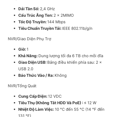
D
ả
i T
ầ
n S
ố
:
2,4 GHz
C
ấ
u Trúc Ăng Ten
:
2 × 2MIMO
T
ố
c Đ
ộ
Truy
ề
n
:
144 Mbps
Tiêu Chu
ẩ
n Truy
ề
n T
ả
i
:
IEEE 802.11b/g/n
NVR/Giao Diện Phụ Trợ
Gi
ờ
:
1
Kh
ả
Năng
:
Dung lượng tối đa 6 TB cho mỗi đĩa
Giao Di
ệ
n USB
:
Bảng điều khiển phía sau: 2 ×
USB 2.0
Báo Th
ứ
c Vào / Ra
:
Không
NVR/Tổng Quát
Cung C
ấ
p Đi
ệ
n
:
12 VDC
Tiêu Th
ụ
(Không T
ắ
t HDD Và PoE)
:
≤ 12 W
Nhi
ệ
t Đ
ộ
Làm Vi
ệ
c
:
10 °C đến 55 °C (14 °F đến
131 °F)