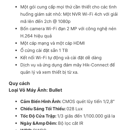
Một gói cung cấp mọi thứ cần thiết cho các tình
huống giám sát nhỏ: Một NVR Wi-Fi 4ch với giải
mã lên đến 2ch @ 1080p
Bốn camera Wi-Fi đạn 2 MP với công nghệ nén
H.264 hiệu quả
Một cáp mạng và một cáp HDMI
Ổ cứng cài đặt sẵn 1 TB
Kết nối Wi-Fi tự động và cài đặt dễ dàng
Dịch vụ và ứng dụng đám mây Hik-Connect để
quản lý và xem thiết bị từ xa.
Quy cách
Lo
ạ
i V
ỏ
Máy
Ả
nh
: Bullet
C
ả
m Bi
ế
n Hình
Ả
nh
:
CMOS quét lũy tiến 1/2,8″
Chi
ế
u Sáng T
ố
i Thi
ể
u
:
028 Lux
T
ố
c Đ
ộ
C
ử
a Tr
ậ
p
:
1/3 giâs đến 1/100.000 giâ la
Ngày &Amp Đêm
:
Bộ lọc cắt IR