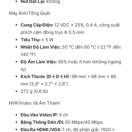
Nút Đ
ặ
t L
ạ
i
:
Không
Máy Ảnh/Tổng Quát
Cung C
ấ
p Đi
ệ
n
:
12 VDC ± 25%, 0,4 A, công suất
phích cắm đồng trục Φ 5,5 mm
Tiêu Th
ụ
:
≤ 5 W
Nhi
ệ
t Đ
ộ
Làm Vi
ệ
c
:
30 °C đến 60 °C (-22 °F đến
140 °F)
Đ
ộ
Ẩ
m Làm Vi
ệ
c
:
95% hoặc ít hơn (không ngưng
tụ)
Kích Th
ướ
c (D × D × H)
:
99 mm × 68 mm × 66
mm (3,9″ × 2,7″ × 2,6″)
272 g (0,6 lb)
NVR/Video Và Âm Thanh
Đ
ầ
u Vào Video IP
:
4 ch
Băng Thông Đ
ế
n /Đi
:
50 Mbps/40 Mbps
Đ
ầ
u Ra HDMI /VGA
:
1 ch, độ phân giải: 1920 ×