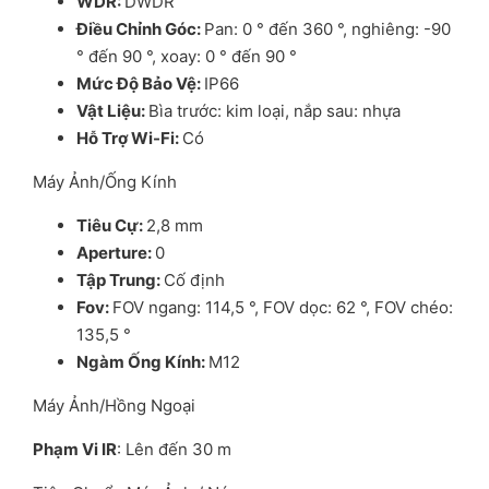
WDR
:
DWDR
Đi
ề
u Ch
ỉ
nh Góc
:
Pan: 0 ° đến 360 °, nghiêng: -90
° đến 90 °, xoay: 0 ° đến 90 °
M
ứ
c Đ
ộ
B
ả
o V
ệ
:
IP66
V
ậ
t Li
ệ
u
:
Bìa trước: kim loại, nắp sau: nhựa
H
ỗ
Tr
ợ
Wi-Fi
:
Có
Máy Ảnh/Ống Kính
Tiêu C
ự
:
2,8 mm
Aperture
:
0
T
ậ
p Trung
:
Cố định
Fov
:
FOV ngang: 114,5 °, FOV dọc: 62 °, FOV chéo:
135,5 °
Ngàm
Ố
ng Kính
:
M12
Máy Ảnh/Hồng Ngoại
Phạm Vi IR
: Lên đến 30 m