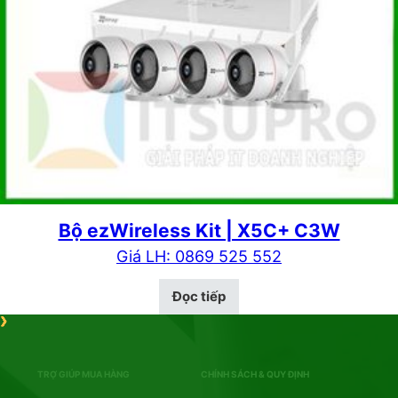
Bộ ezWireless Kit | X5C+ C3W
Giá LH: 0869 525 552
Đọc tiếp
TRỢ GIÚP MUA HÀNG
CHÍNH SÁCH & QUY ĐỊNH