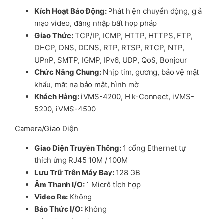
Kích Ho
ạ
t Báo Đ
ộ
ng
:
Phát hiện chuyển động, giả
mạo video, đăng nhập bất hợp pháp
Giao Th
ứ
c
:
TCP/IP, ICMP, HTTP, HTTPS, FTP,
DHCP, DNS, DDNS, RTP, RTSP, RTCP, NTP,
UPnP, SMTP, IGMP, IPv6, UDP, QoS, Bonjour
Ch
ứ
c Năng Chung
:
Nhịp tim, gương, bảo vệ mật
khẩu, mặt nạ bảo mật, hình mờ
Khách Hàng
:
iVMS-4200, Hik-Connect, iVMS-
5200, iVMS-4500
Camera/Giao Diện
Giao Di
ệ
n Truy
ề
n Thông
:
1 cổng Ethernet tự
thích ứng RJ45 10M / 100M
L
ư
u Tr
ữ
Trên Máy Bay
:
128 GB
Âm Thanh I/O
:
1 Micrô tích hợp
Video Ra
:
Không
Báo Th
ứ
c I/O
:
Không