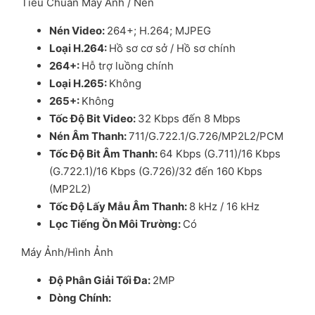
Tiêu Chuẩn Máy Ảnh / Nén
Nén Video
:
264+; H.264; MJPEG
Lo
ạ
i H.264
:
Hồ sơ cơ sở / Hồ sơ chính
264+
:
Hỗ trợ luồng chính
Lo
ạ
i H.265
:
Không
265+
:
Không
T
ố
c Đ
ộ
Bit Video
:
32 Kbps đến 8 Mbps
Nén Âm Thanh
:
711/G.722.1/G.726/MP2L2/PCM
T
ố
c Đ
ộ
Bit Âm Thanh
:
64 Kbps (G.711)/16 Kbps
(G.722.1)/16 Kbps (G.726)/32 đến 160 Kbps
(MP2L2)
T
ố
c Đ
ộ
L
ấ
y M
ẫ
u Âm Thanh
:
8 kHz / 16 kHz
L
ọ
c Ti
ế
ng
Ồ
n Môi Tr
ườ
ng
:
Có
Máy Ảnh/Hình Ảnh
Đ
ộ
Phân Gi
ả
i T
ố
i Đa
:
2MP
Dòng Chính
: