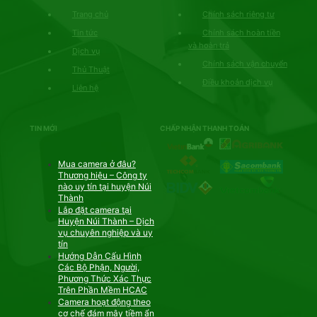
Trang chủ
Chính sách riêng tư
Tin tức
Chính sách hoàn tiền
và hoàn trả
Dịch vụ
Chính sách vận chuyển
Thủ Thuật
Điều khoản dịch vụ
Liên hệ
TIN MỚI
CHẤP NHẬN THANH TOÁN
Mua camera ở đâu?
Thương hiệu – Công ty
nào uy tín tại huyện Núi
Thành
Lắp đặt camera tại
Huyện Núi Thành – Dịch
vụ chuyên nghiệp và uy
tín
Hướng Dẫn Cấu Hình
Các Bộ Phận, Người,
Phương Thức Xác Thực
Trên Phần Mềm HCAC
Camera hoạt động theo
cơ chế đám mây tiềm ẩn