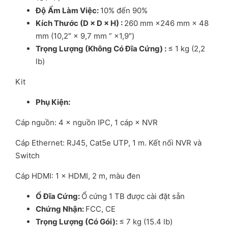
Đ
ộ
Ẩ
m Làm Vi
ệ
c
:
10% đến 90%
Kích Th
ướ
c (D × D × H)
:
260 mm ×246 mm × 48
mm (10,2″ × 9,7 mm ” ×1,9″)
Tr
ọ
ng L
ượ
ng (Không Có Đ
ĩ
a C
ứ
ng)
:
≤ 1 kg (2,2
lb)
Kit
Ph
ụ
Ki
ệ
n
:
Cáp nguồn: 4 × nguồn IPC, 1 cáp × NVR
Cáp Ethernet: RJ45, Cat5e UTP, 1 m. Kết nối NVR và
Switch
Cáp HDMI: 1 × HDMI, 2 m, màu đen
Ổ
Đ
ĩ
a C
ứ
ng
:
Ổ cứng 1 TB được cài đặt sẵn
Ch
ứ
ng Nh
ậ
n
:
FCC, CE
Tr
ọ
ng L
ượ
ng (Có Gói)
:
≤ 7 kg (15.4 lb)