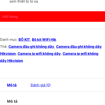
xem thiết bị từ xa.
Hết hàng
Danh mục:
BỘ KIT
,
Bộ kit WiFi Hik
Thẻ:
Camera đầu ghi không dây
,
Camera đầu ghi không dây
Hikvision
,
Camera ip wifi không dây
,
Camera ip wifi không
dây Hikvision
Mô tả
Đánh giá (0)
Mô tả