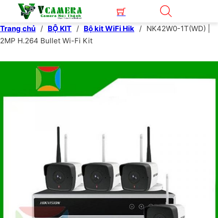
Trang chủ
/
BỘ KIT
/
Bộ kit WiFi Hik
/
NK42W0-1T(WD) |
2MP H.264 Bullet Wi-Fi Kit