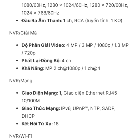
1080/60Hz, 1280 × 1024/60Hz, 1280 × 720/60Hz,
1024 × 768/60Hz
Đ
ầ
u Ra Âm Thanh
:
1 ch, RCA (tuyến tính, 1 KΩ)
NVR/Giải Mã
Đ
ộ
Phân Gi
ả
i Video
:
4 MP / 3 MP / 1080p / 1.3 MP
/ 720p
Phát L
ạ
i Đ
ồ
ng B
ộ
:
4 ch
Kh
ả
Năng
:
MP 2 ch@1080p / 1 ch@4
NVR/Mạng
Giao Di
ệ
n M
ạ
ng
:
1, Giao diện Ethernet RJ45
10/100M
Giao Th
ứ
c M
ạ
ng
:
IPv6, UPnP™, NTP, SADP,
DHCP
K
ế
t N
ố
i T
ừ
Xa
:
16
NVR/Wi-Fi