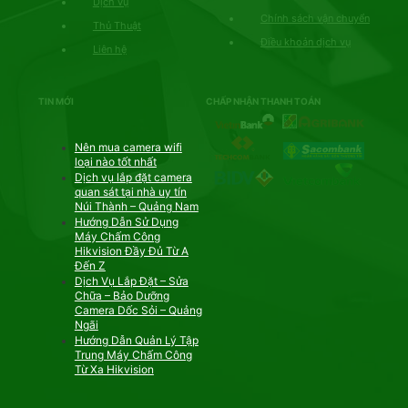
Dịch vụ
Chính sách vận chuyển
Thủ Thuật
Điều khoản dịch vụ
Liên hệ
TIN MỚI
CHẤP NHẬN THANH TOÁN
Nên mua camera wifi
loại nào tốt nhất
Dịch vụ lắp đặt camera
quan sát tại nhà uy tín
Núi Thành – Quảng Nam
Hướng Dẫn Sử Dụng
Máy Chấm Công
Hikvision Đầy Đủ Từ A
Đến Z
Dịch Vụ Lắp Đặt – Sửa
Chữa – Bảo Dưỡng
Camera Dốc Sỏi – Quảng
Ngãi
Hướng Dẫn Quản Lý Tập
Trung Máy Chấm Công
Từ Xa Hikvision