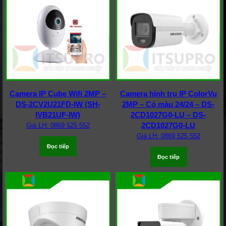
Camera IP Cube Wifi 2MP –
Camera hình trụ IP ColorVu
DS-2CV2U21FD-IW (SH-
2MP – Có màu 24/24 – DS-
IVB21UF-IW)
2CD1027G0-LU – DS-
2CD1027G0-LU
Giá LH: 0869 525 552
Giá LH: 0869 525 552
Đọc tiếp
Đọc tiếp