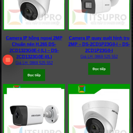
Camera IP hồng ngoại 2MP
Camera IP quay quét hình trụ
Chuẩn nén H.265 DS-
2MP – DS-2CD1P23G0-I – DS-
2CD1323G0E-I (L) – DS-
2CD1P23G0-I
2CD1323G0E-I(L)
Giá LH: 0869 525 552
Giá LH: 0869 525 552
Đọc tiếp
Đọc tiếp