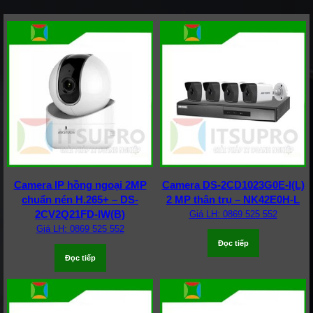
Camera IP hồng ngoại 2MP
Camera DS-2CD1023G0E-I(L)
chuẩn nén H.265+ – DS-
2 MP thân trụ – NK42E0H-L
2CV2Q21FD-IW(B)
Giá LH: 0869 525 552
Giá LH: 0869 525 552
Đọc tiếp
Đọc tiếp