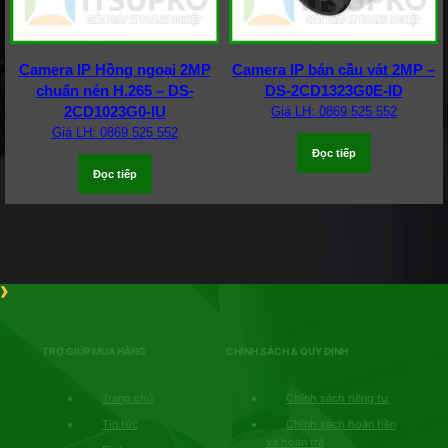
Camera IP Hồng ngoại 2MP
Camera IP bán cầu vát 2MP –
chuẩn nén H.265 – DS-
DS-2CD1323G0E-ID
2CD1023G0-IU
Giá LH: 0869 525 552
Giá LH: 0869 525 552
Đọc tiếp
Đọc tiếp
TRỢ GIÚP MUA HÀNG
CHÍNH SÁCH & QUY ĐỊNH
Trang chủ
Chính sách riêng tư
Tin tức
Chính sách hoàn tiền
và hoàn trả